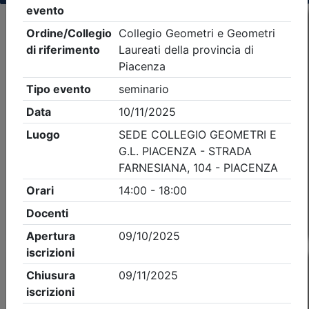
Criteri di ricerca applicati:
- Tipo Ordine/collegio:
Geometri
- Ordine:
Piacenza
- Eventi in programma dal
8/8/2026
Precedente
1
Successiva
Nessun risultato per i parametri inseriti
Esito della ricerca eventi formativi