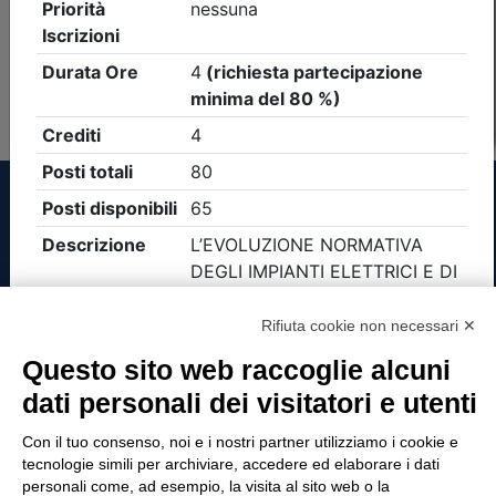
Non è stato trovato nessun evento formativo con i
parametri di ricerca utilizzati
Tinexta Visura SpA
Rifiuta cookie non necessari ✕
Piazzale Flaminio 1/b, 00196 Roma, Italia
Questo sito web raccoglie alcuni
Società con Socio Unico
dati personali dei visitatori e utenti
Società soggetta alla direzione e coordinamento
di Tinexta SpA
Con il tuo consenso, noi e i nostri partner utilizziamo i cookie e
P.IVA 05338771008 REA n. 877679
tecnologie simili per archiviare, accedere ed elaborare i dati
personali come, ad esempio, la visita al sito web o la