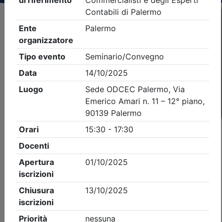
Criteri di ricerca applicati:
- Tipo Ordine/collegio:
Dott. Comm. E.C.
- Ordine:
Palermo
- Eventi in programma dal
6/8/2026
iCal
Feed RSS
Dettagli evento
Gratuito