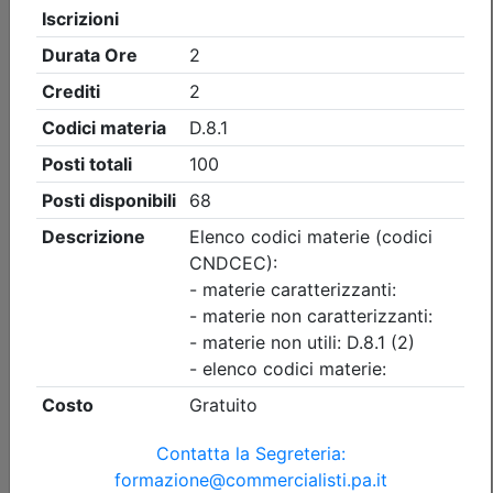
Ordine dei Dottori Commercialisti e degli Esperti Contabili
di Palermo
La riscossione come leva strategica
per gli enti locali
Data:
14/09/2026
Crediti:
4 cfp
Non caratterizzanti
REL
Durata:
4 ore
Iscrizioni:
dal 27/07/2026 al 14/09/2026
Tipologia:
Seminario/Convegno
Priorità iscrizioni
Allegati
Note
nessuna
Posti disponibili:
80