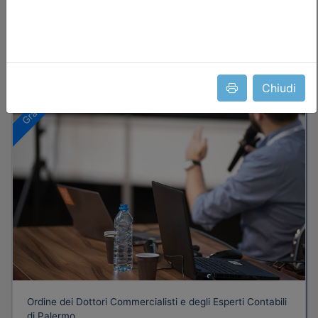
Iscrizione
Dettagli evento
Chiudi
Gratuito
Ordine dei Dottori Commercialisti e degli Esperti Contabili
di Palermo