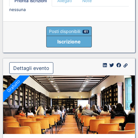
Priorità iscrizioni
Allegati
Note
nessuna
Posti disponibili:
61
Iscrizione
Dettagli evento
Gratuito