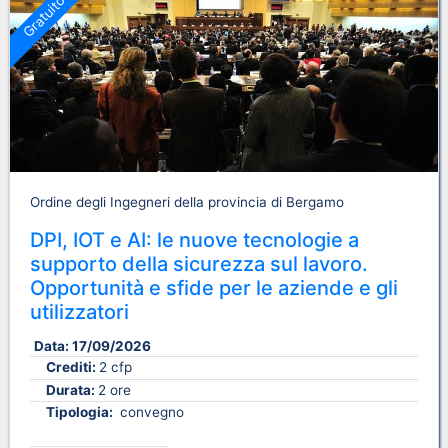
Gratuito
Ordine degli Ingegneri della provincia di Bergamo
DPI, IOT e AI: le nuove tecnologie a
supporto della sicurezza sul lavoro.
Opportunità e sfide per le aziende e gli
utilizzatori
Data:
17/09/2026
Crediti:
2 cfp
Durata:
2 ore
Tipologia:
convegno