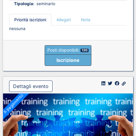
Tipologia:
seminario
Priorità iscrizioni
Allegati
Note
nessuna
Posti disponibili:
130
Iscrizione
Dettagli evento
A pagamento