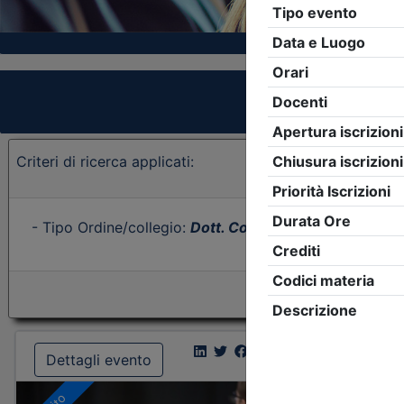
Criteri di ricerca applicati:
- Tipo Ordine/collegio:
Dott. Comm. E.C.
- Ordine:
Fro
Dettagli evento