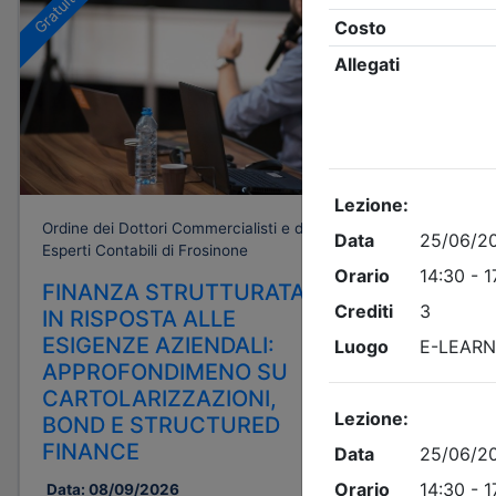
Gratuito
Ordine dei Dottori Commercialisti e degli
Esperti Contabili di Frosinone
FINANZA STRUTTURATA
IN RISPOSTA ALLE
ESIGENZE AZIENDALI:
APPROFONDIMENO SU
CARTOLARIZZAZIONI,
BOND E STRUCTURED
FINANCE
Data:
08/09/2026