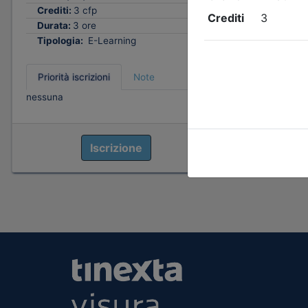
Crediti:
3 cfp
Durata:
3 ore
Tipologia:
E-Learning
Priorità iscrizioni
Note
nessuna
Iscrizione