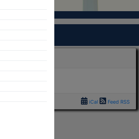
iCal
Feed RSS