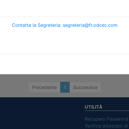
Precedente
1
Successiva
UTILITÀ
Recupero Password
Verifica attestato d