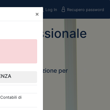
Registrati
Log In
Recupero password
×
 Professionale
rtale della formazione per
Next
 e Collegi
ssionali