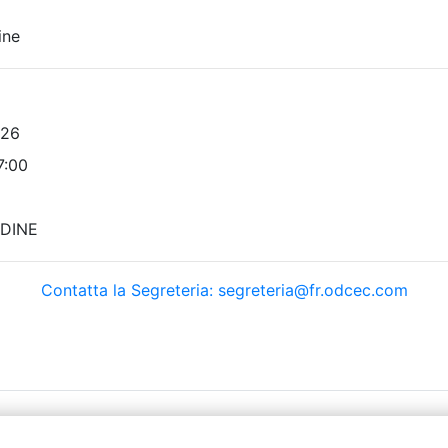
Precedente
1
Successiva
UTILITÀ
Recupero Password
Verifica attestato d