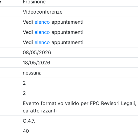
Clicca qui - espandi la sezione dei filtri ricerca eventi
sinone
- Eventi in programma dal
8/8/2026