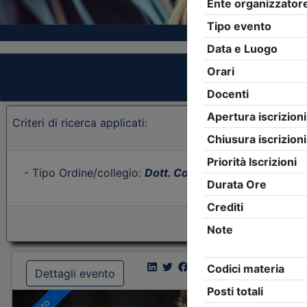
Criteri di ricerca applicati:
- Tipo Ordine/collegio:
Dott. Comm. E.C.
- Ordine:
Fro
Dettagli evento