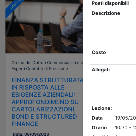
Gratuito
Ordine dei Dottori Commercialisti e degli
Esperti Contabili di Frosinone
FINANZA STRUTTURATA
IN RISPOSTA ALLE
ESIGENZE AZIENDALI:
APPROFONDIMENO SU
CARTOLARIZZAZIONI,
BOND E STRUCTURED
FINANCE
Data:
08/09/2026