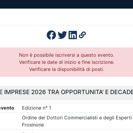
esenza
Formazione
Continua
Il po
Ordini
Profe