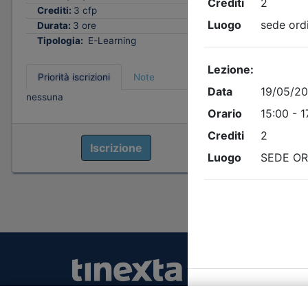
Crediti:
3 cfp
Durata:
3 ore
Tipologia:
E-Learning
Priorità iscrizioni
Note
nessuna
Iscrizione