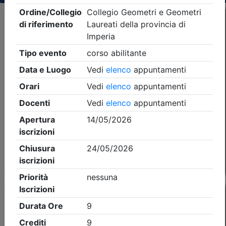
Criteri di ricerca applicati:
- Tipo Ordine/collegio:
Geometri
- Ordine:
Imperia
- Eventi in programma dal
7/8/2026
Precedente
1
Successiva
Nessun risultato per i parametri inseriti
Esito della ricerca eventi formativi