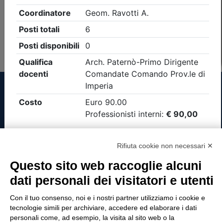
Non è stato trovato nessun evento formativo con i
parametri di ricerca utilizzati
Tinexta Visura SpA
Rifiuta cookie non necessari ✕
Piazzale Flaminio 1/b, 00196 Roma, Italia
Questo sito web raccoglie alcuni
Società con Socio Unico
dati personali dei visitatori e utenti
Società soggetta alla direzione e coordinamento
di Tinexta SpA
Con il tuo consenso, noi e i nostri partner utilizziamo i cookie e
P.IVA 05338771008 REA n. 877679
tecnologie simili per archiviare, accedere ed elaborare i dati
personali come, ad esempio, la visita al sito web o la