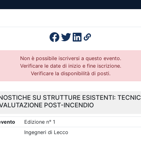
esenza
Formazione
Continua
Il po
Ordini
Profe