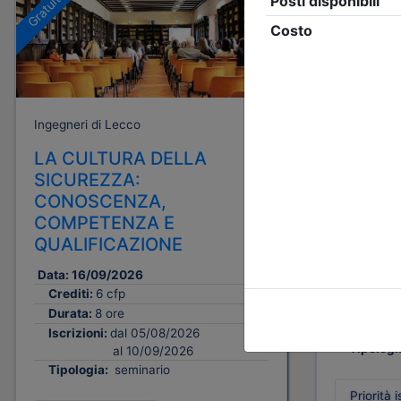
A pagamento
Gratuito
Ingegneri di Lecco
Ingegneri d
LA CULTURA DELLA
PROGET
SICUREZZA:
MACCH
CONOSCENZA,
SICURE
COMPETENZA E
E SOSTE
QUALIFICAZIONE
Data:
30/
Crediti:
Data:
16/09/2026
Durata:
Crediti:
6 cfp
Iscrizion
Durata:
8 ore
Iscrizioni:
dal 05/08/2026
Tipologi
al 10/09/2026
Tipologia:
seminario
Priorità i