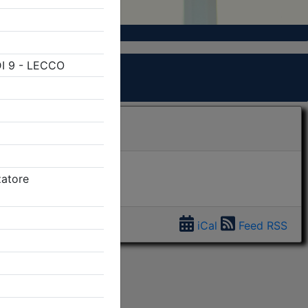
iCal
Feed RSS