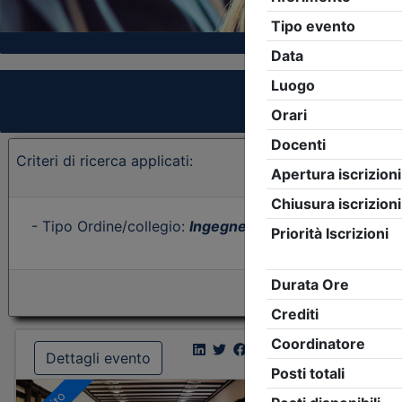
Criteri di ricerca applicati:
- Tipo Ordine/collegio:
Ingegneri
- Ordine:
Lecco
- Ev
Dettagli evento
Dettagl