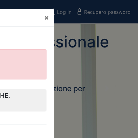
Registrati
Log In
Recupero password
×
 Professionale
rtale della formazione per
Next
 e Collegi
ssionali