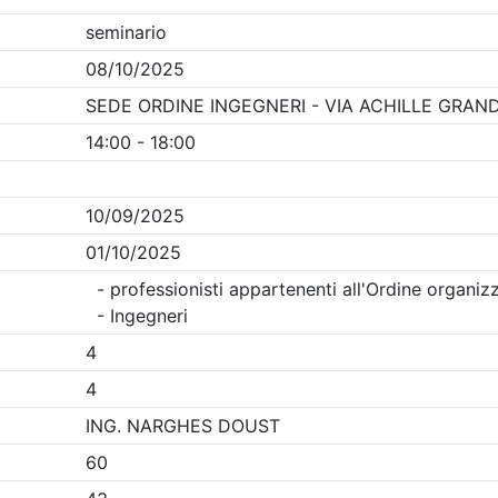
Clicca qui - espandi la sezione dei filtri ricerca eventi
enti in programma dal
7/8/2026
i evento