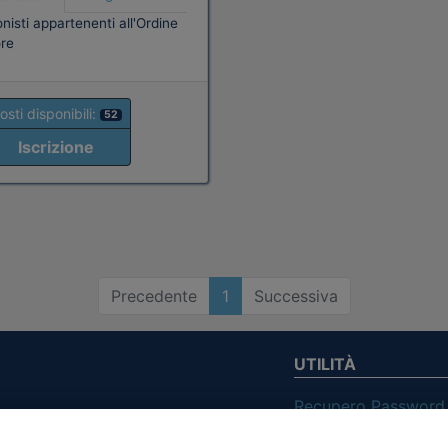
nisti appartenenti all'Ordine
re
osti disponibili:
52
Iscrizione
Precedente
1
Successiva
UTILITÀ
Recupero Password
Verifica attestato d