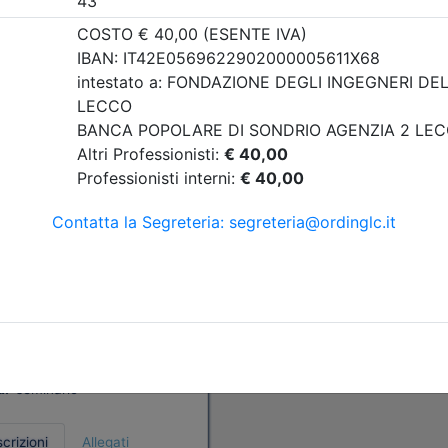
i Lecco
TAZIONE DELLE
INE TRA
ZZA, PRESTAZIONI
NIBILITA'
09/2026
3 cfp
3 ore
i:
dal 27/07/2026
al 06/09/2026
a:
seminario
scrizioni
Allegati