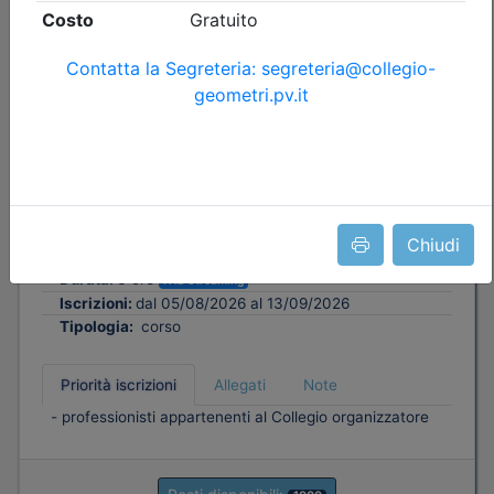
Collegio Geometri e Geometri Laureati della provincia di
Pavia
CHE FARE SE ARRIVA UN CONTROLLO
DELL'AGENZIA DELLE ENTRATE SU UN
SUPERBONUS
Data:
14/09/2026
Chiudi
Crediti:
3 cfp
Durata:
3 ore
FAD Streaming
Iscrizioni:
dal 05/08/2026 al 13/09/2026
Tipologia:
corso
Priorità iscrizioni
Allegati
Note
- professionisti appartenenti al Collegio organizzatore