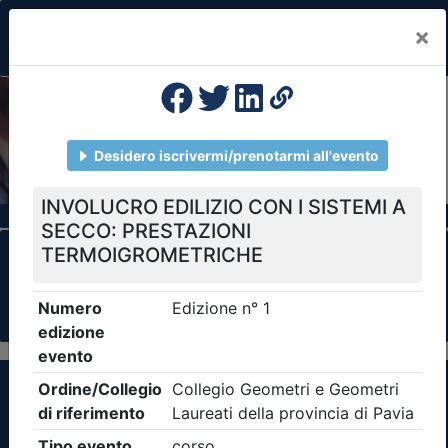
×
Previous
Nex
Formazione Professionale Continua
Il portale della formazione per Ordini e
Collegi Professionali
Clicca qui - espandi la sezione dei filtri ricerca
eventi