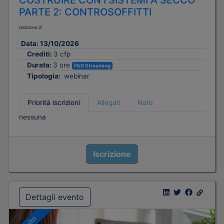
COSTRUIRE CON I SISTEMI A SECCO
PARTE 2: CONTROSOFFITTI
(edizione 2)
Data:
13/10/2026
Crediti:
3 cfp
Durata:
3 ore
FAD Streaming
Tipologia:
webinar
Priorità iscrizioni
Allegati
Note
nessuna
Iscrizione
Dettagli evento