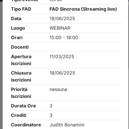
Criteri di ricerca applicati:
- Tipo Ordine/collegio:
Geometri
- Ordine:
Pavia
- Eventi in programma dal
9/8/2026
iCal
Feed RSS
Dettagli evento
Gratuito