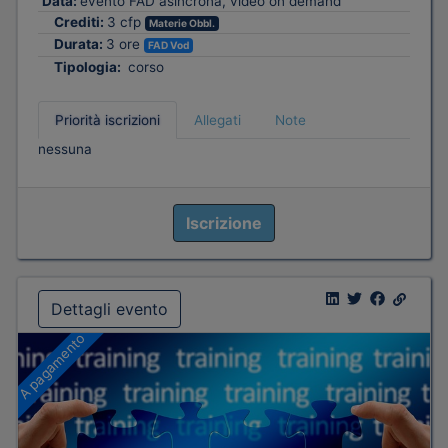
Data:
evento FAD asincrona, video on demand
Crediti:
3 cfp
Materie Obbl.
Durata:
3 ore
FAD Vod
Tipologia:
corso
Priorità iscrizioni
Allegati
Note
nessuna
Iscrizione
Dettagli evento
A pagamento