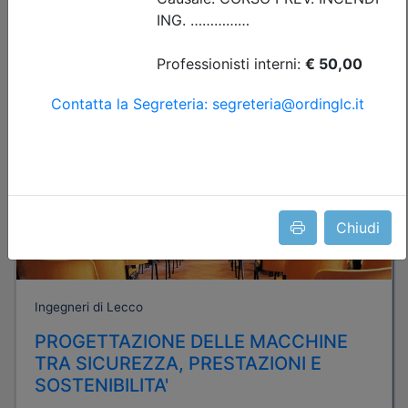
Iscrizione
Dettagli evento
A pagamento
Chiudi
Ingegneri di Lecco
PROGETTAZIONE DELLE MACCHINE
TRA SICUREZZA, PRESTAZIONI E
SOSTENIBILITA'