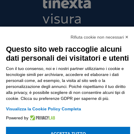
Tinexta Visura SpA
Rifiuta cookie non necessari ✕
Piazzale Flaminio 1/b, 00196 Roma, Italia
Società con Socio Unico
Questo sito web raccoglie alcuni
Società soggetta alla direzione e coordinamento
dati personali dei visitatori e utenti
di Tinexta SpA
P.IVA 05338771008 REA n. 877679
Con il tuo consenso, noi e i nostri partner utilizziamo i cookie e
tecnologie simili per archiviare, accedere ed elaborare i dati
personali come, ad esempio, la visita al sito web o la
personalizzazione degli annunci. Poiché rispettiamo il tuo diritto
UTILITÀ
alla privacy, è possibile scegliere di non consentire alcuni tipi di
cookie. Clicca su preferenze GDPR per saperne di più.
Recupero Password
Verifica attestato di presenza
Visualizza la Cookie Policy Completa
Powered by
POLICIES AND TERMS
Informativa cookie
ACCETTA TUTTO