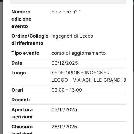
Criteri di ricerca applicati:
- Tipo Ordine/collegio:
Ingegneri
- Ordine:
Lecco
- Eventi in programma dal
7/8/2026
iCal
Feed RSS
Dettagli evento
Gratuito