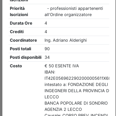
Ingegneri di Lecco
LA CULTURA DELLA SICUREZZA:
CONOSCENZA, COMPETENZA E
QUALIFICAZIONE
Data:
16/09/2026
Crediti:
6 cfp
Durata:
8 ore
Iscrizioni:
dal 05/08/2026 al 10/09/2026
Tipologia:
seminario
Priorità iscrizioni
Allegati
Note
- professionisti appartenenti all'Ordine organizzatore
Posti disponibili:
50