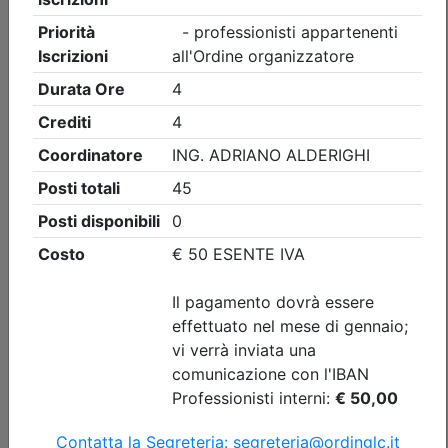
Ingegneri di Lecco
LA CULTURA DELLA SICUREZZA:
CONOSCENZA, COMPETENZA E
QUALIFICAZIONE
Data:
16/09/2026
Crediti:
6 cfp
Durata:
8 ore
Iscrizioni:
dal 05/08/2026 al 10/09/2026
Tipologia:
seminario
Priorità iscrizioni
Allegati
Note
- professionisti appartenenti all'Ordine organizzatore
Posti disponibili:
52