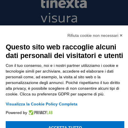
Tinexta Visura SpA
Rifiuta cookie non necessari ✕
Piazzale Flaminio 1/b, 00196 Roma, Italia
Società con Socio Unico
Questo sito web raccoglie alcuni
Società soggetta alla direzione e coordinamento
dati personali dei visitatori e utenti
di Tinexta SpA
P.IVA 05338771008 REA n. 877679
Con il tuo consenso, noi e i nostri partner utilizziamo i cookie e
tecnologie simili per archiviare, accedere ed elaborare i dati
personali come, ad esempio, la visita al sito web o la
personalizzazione degli annunci. Poiché rispettiamo il tuo diritto
UTILITÀ
alla privacy, è possibile scegliere di non consentire alcuni tipi di
cookie. Clicca su preferenze GDPR per saperne di più.
Recupero Password
Verifica attestato di presenza
Visualizza la Cookie Policy Completa
Powered by
POLICIES AND TERMS
Informativa cookie
ACCETTA TUTTO