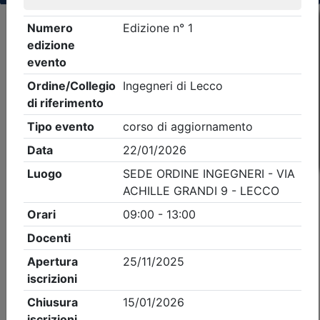
Criteri di ricerca applicati:
- Tipo Ordine/collegio:
Ingegneri
- Ordine:
Lecco
- Eventi in programma dal
6/8/2026
iCal
Feed RSS
Dettagli evento
Gratuito