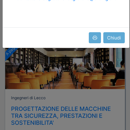
Iscrizione
Dettagli evento
Chiudi
A pagamento
Ingegneri di Lecco
PROGETTAZIONE DELLE MACCHINE
TRA SICUREZZA, PRESTAZIONI E
SOSTENIBILITA'