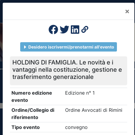
×
Previous
Nex
Formazione Professionale Continua
Il portale della formazione per Ordini e
Collegi Professionali
Clicca qui - espandi la sezione dei filtri ricerca
eventi