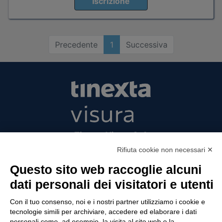
Iscrizione
Precedente
1
Successiva
Tinexta Visura SpA
Piazzale Flaminio 1/b, 00196 Roma, Italia
Rifiuta cookie non necessari ✕
Società con Socio Unico
Questo sito web raccoglie alcuni
Società soggetta alla direzione e coordinamento
dati personali dei visitatori e utenti
di Tinexta SpA
P.IVA 05338771008 REA n. 877679
Con il tuo consenso, noi e i nostri partner utilizziamo i cookie e
tecnologie simili per archiviare, accedere ed elaborare i dati
personali come, ad esempio, la visita al sito web o la