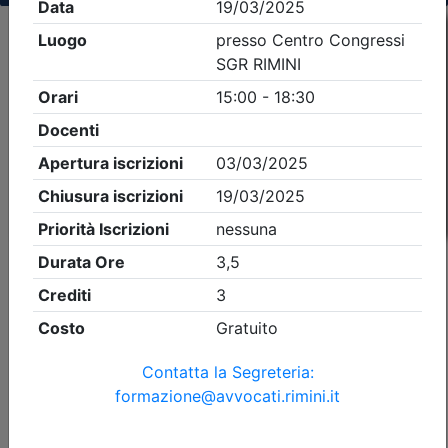
Criteri di ricerca applicati:
- Tipo Ordine/collegio:
Avvocati
- Ordine:
Rimini
- Eventi in programma dal
9/8/2026
iCal
Feed RSS
Dettagli evento
A pagamento