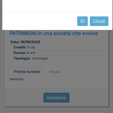
Ordine Avvocati di Rimini
Chiudi
GESTIONE E TRASFERIMENTO DEI
PATRIMONI in una società che evolve
Data:
18/09/2026
Crediti:
6 cfp
Durata:
8 ore
Tipologia:
convegno
Priorità iscrizioni
Allegati
nessuna
Iscrizione