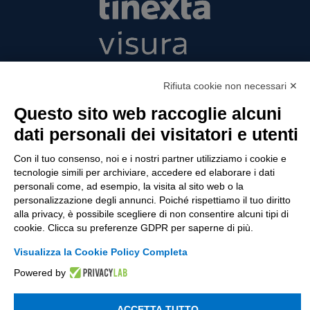
Tinexta Visura SpA
Rifiuta cookie non necessari ✕
Piazzale Flaminio 1/b, 00196 Roma, Italia
Società con Socio Unico
Questo sito web raccoglie alcuni
Società soggetta alla direzione e coordinamento
dati personali dei visitatori e utenti
di Tinexta SpA
P.IVA 05338771008 REA n. 877679
Con il tuo consenso, noi e i nostri partner utilizziamo i cookie e
tecnologie simili per archiviare, accedere ed elaborare i dati
personali come, ad esempio, la visita al sito web o la
personalizzazione degli annunci. Poiché rispettiamo il tuo diritto
UTILITÀ
alla privacy, è possibile scegliere di non consentire alcuni tipi di
cookie. Clicca su preferenze GDPR per saperne di più.
Recupero Password
Verifica attestato di presenza
Visualizza la Cookie Policy Completa
Powered by
POLICIES AND TERMS
Informativa cookie
ACCETTA TUTTO