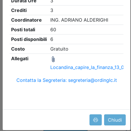
Ingegneri di Lecco
LA CULTURA DELLA SICUREZZA:
CONOSCENZA, COMPETENZA E
QUALIFICAZIONE
Data:
16/09/2026
Crediti:
6 cfp
Durata:
8 ore
Iscrizioni:
dal 05/08/2026 al 10/09/2026
Tipologia:
seminario
Priorità iscrizioni
Allegati
Note
- professionisti appartenenti all'Ordine organizzatore
Chiudi
Posti disponibili:
48