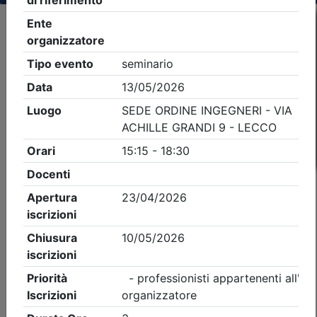
Criteri di ricerca applicati:
- Tipo Ordine/collegio:
Ingegneri
- Ordine:
Lecco
- Eventi in programma dal
8/8/2026
iCal
Feed RSS
Dettagli evento
Gratuito