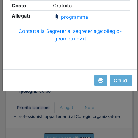
Collegio Geometri e Geometri Laureati della provincia di
Pavia
CHE FARE SE ARRIVA UN CONTROLLO
DELL'AGENZIA DELLE ENTRATE SU UN
SUPERBONUS
Data:
14/09/2026
Crediti:
3 cfp
Durata:
3 ore
FAD Streaming
Chiudi
Iscrizioni:
dal 05/08/2026 al 13/09/2026
Tipologia:
corso
Priorità iscrizioni
Allegati
Note
- professionisti appartenenti al Collegio organizzatore