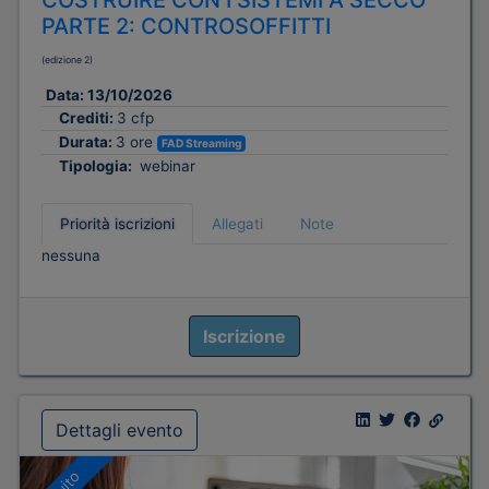
COSTRUIRE CON I SISTEMI A SECCO
PARTE 2: CONTROSOFFITTI
(edizione 2)
Data:
13/10/2026
Crediti:
3 cfp
Durata:
3 ore
FAD Streaming
Tipologia:
webinar
Priorità iscrizioni
Allegati
Note
nessuna
Iscrizione
Dettagli evento