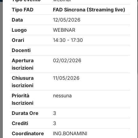
Criteri di ricerca applicati:
- Tipo Ordine/collegio:
Geometri
- Ordine:
Pavia
- Eventi in programma dal
8/8/2026
iCal
Feed RSS
Dettagli evento
Gratuito