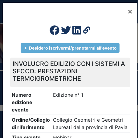
×
Previous
Nex
Formazione Professionale Continua
Il portale della formazione per Ordini e
Collegi Professionali
Clicca qui - espandi la sezione dei filtri ricerca
eventi