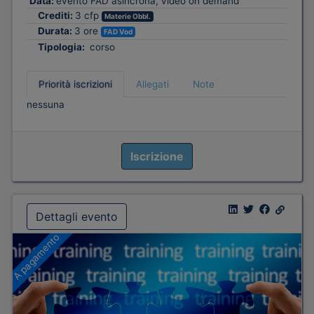
Data:
evento FAD asincrona, video on demand
Crediti:
3 cfp
Materie Obbl.
Durata:
3 ore
FAD Vod
Tipologia:
corso
Priorità iscrizioni
Allegati
Note
nessuna
Iscrizione
Dettagli evento
A pagamento