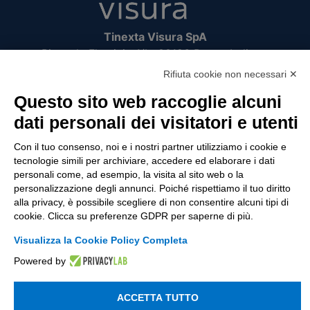
Tinexta Visura SpA
Piazzale Flaminio 1/b, 00196 Roma, Italia
Società con Socio Unico
Rifiuta cookie non necessari ✕
Società soggetta alla direzione e coordinamento
Questo sito web raccoglie alcuni
di Tinexta SpA
dati personali dei visitatori e utenti
P.IVA 05338771008 REA n. 877679
Con il tuo consenso, noi e i nostri partner utilizziamo i cookie e
tecnologie simili per archiviare, accedere ed elaborare i dati
UTILITÀ
personali come, ad esempio, la visita al sito web o la
personalizzazione degli annunci. Poiché rispettiamo il tuo diritto
Recupero Password
alla privacy, è possibile scegliere di non consentire alcuni tipi di
Verifica attestato di presenza
cookie. Clicca su preferenze GDPR per saperne di più.
POLICIES AND TERMS
Visualizza la Cookie Policy Completa
Powered by
Informativa cookie
ACCETTA TUTTO