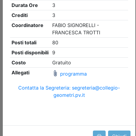
Collegio Geometri e Geometri Laureati della provincia di
Pavia
CHE FARE SE ARRIVA UN CONTROLLO
DELL'AGENZIA DELLE ENTRATE SU UN
SUPERBONUS
Data:
14/09/2026
Crediti:
3 cfp
Durata:
3 ore
FAD Streaming
Iscrizioni:
dal 05/08/2026 al 13/09/2026
Tipologia:
corso
Priorità iscrizioni
Allegati
Note
- professionisti appartenenti al Collegio organizzatore