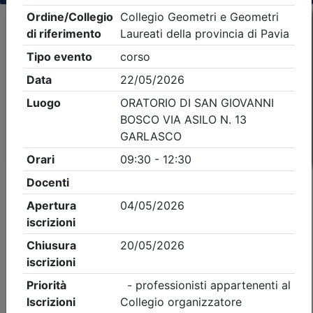
Criteri di ricerca applicati:
- Tipo Ordine/collegio:
Geometri
- Ordine:
Pavia
- Eventi in programma dal
7/8/2026
iCal
Feed RSS
Dettagli evento
Gratuito