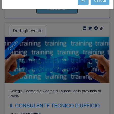
Chiudi
Posti disponibili:
1000
Iscrizione
Dettagli evento
Gratuito
Collegio Geometri e Geometri Laureati della provincia di
Pavia
IL CONSULENTE TECNICO D'UFFICIO