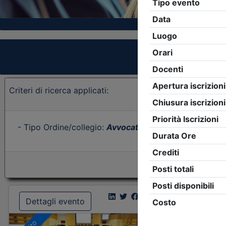
Criteri di ricerca applicati:
- Tipo Ordine/collegio:
Avvocati
- Ordine:
Rimini
- Eve
Dettagli evento