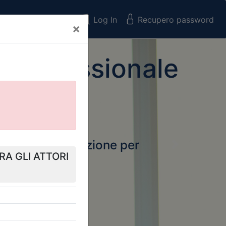
Registrati
Log In
Recupero password
×
 Professionale
rtale della formazione per
Next
 e Collegi
ssionali