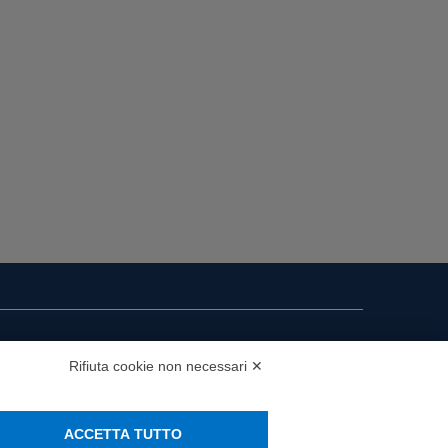
i presenza
Rifiuta cookie non necessari ✕
MS
ACCETTA TUTTO