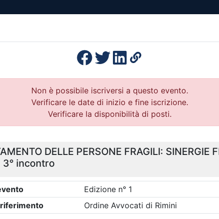
esenza
Formazione
Continua
Il po
Ordini
Profe