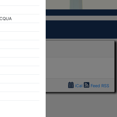
iCal
Feed RSS