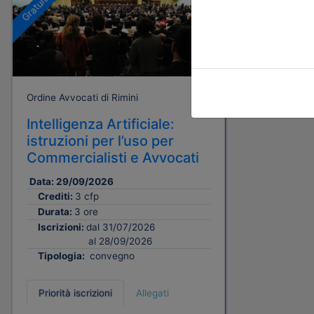
Gratuito
Ordine Avvocati di Rimini
Intelligenza Artificiale:
istruzioni per l’uso per
Commercialisti e Avvocati
Data:
29/09/2026
Crediti:
3 cfp
Durata:
3 ore
Iscrizioni:
dal 31/07/2026
al 28/09/2026
Tipologia:
convegno
Priorità iscrizioni
Allegati