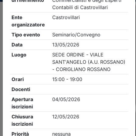
Criteri di ricerca applicati:
- Tipo Ordine/collegio:
Dott. Comm. E.C.
- Ordine:
Castrovillari
- Eventi in programma dal
9/8/2026
Precedente
1
Successiva
Nessun risultato per i parametri inseriti
Esito della ricerca eventi formativi