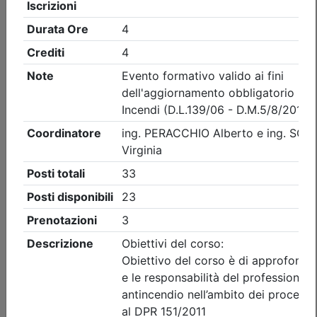
Ordine degli Ingegneri della provincia di Alessandria
Seminario di aggiornamento
“PATRIMONIO INDUSTRIALE DEL
NOVECENTO E CULTURA DEL
CEMENTO. Storie, protagonisti e
prospettive di valorizzazione”
Data:
18/09/2026
Crediti:
2 cfp
Durata:
3 ore
Iscrizioni:
dal 05/08/2026 al 15/09/2026
Tipologia:
seminario di aggiornamento
Priorità iscrizioni
Allegati
Note
- professionisti appartenenti all'Ordine organizzatore