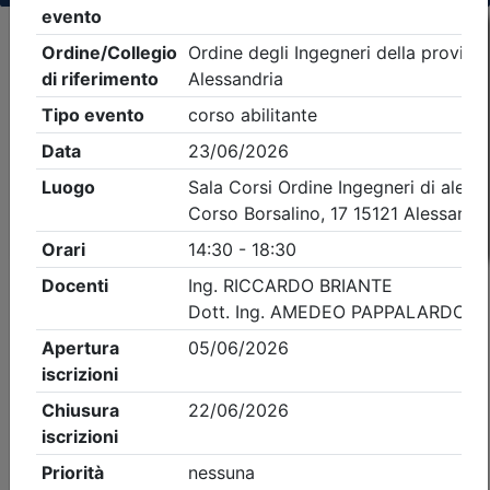
Criteri di ricerca applicati:
- Tipo Ordine/collegio:
Ingegneri
- Ordine:
Alessandria
- Eventi in programma dal
7/8/2026
iCal
Feed RSS
Dettagli evento
Gratuito