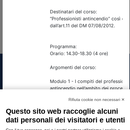
Posti disponibili:
4
Iscrizione
Precedente
1
Successiva
Tinexta Visura SpA
Rifiuta cookie non necessari ✕
Piazzale Flaminio 1/b, 00196 Roma, Italia
Questo sito web raccoglie alcuni
Società con Socio Unico
Società soggetta alla direzione e coordinamento
dati personali dei visitatori e utenti
di Tinexta SpA