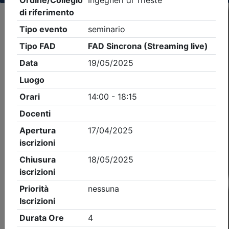
Criteri di ricerca applicati:
- Tipo Ordine/collegio:
Ingegneri
- Ordine:
Trieste
- Eventi in programma dal
8/8/2026
Precedente
1
Successiva
Nessun risultato per i parametri inseriti
Esito della ricerca eventi formativi