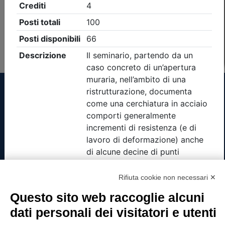
Non è stato trovato nessun evento formativo con i
parametri di ricerca utilizzati
Tinexta Visura SpA
Piazzale Flaminio 1/b, 00196 Roma, Italia
Società con Socio Unico
Rifiuta cookie non necessari ✕
Società soggetta alla direzione e coordinamento
di Tinexta SpA
Questo sito web raccoglie alcuni
P.IVA 05338771008 REA n. 877679
dati personali dei visitatori e utenti