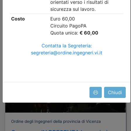
Posti disponibili:
56
Iscrizione
Dettagli evento
Gratuito
Chiudi
Ordine degli Ingegneri della provincia di Vicenza