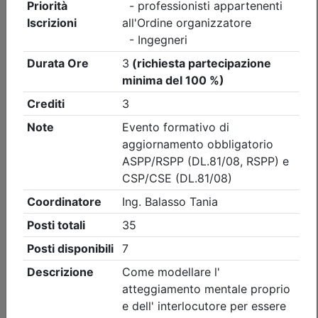
Ordine degli Ingegneri della provincia di Vicenza
CENA ANNUALE 2026
Data:
11/09/2026
Crediti:
0 cfp
Durata:
0 ore
Iscrizioni:
dal 27/07/2026 al 03/09/2026
Tipologia:
evento itinerante
Priorità iscrizioni
Allegati
Note
- professionisti appartenenti all'Ordine organizzatore