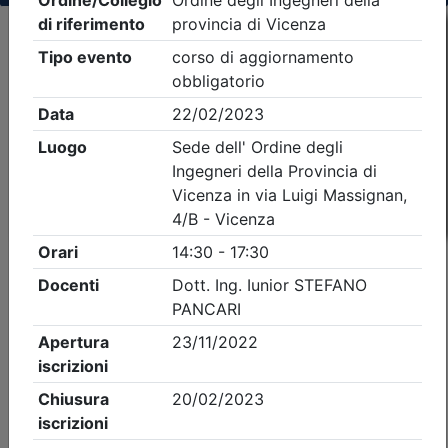
Criteri di ricerca applicati:
- Tipo Ordine/collegio:
Ingegneri
- Ordine:
Vicenza
- Eventi in programma dal
7/8/2026
iCal
Feed RSS
Dettagli evento
A pagamento