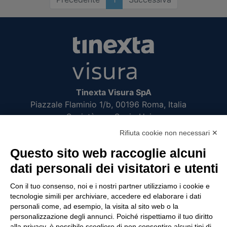
Tinexta Visura SpA
Piazzale Flaminio 1/b, 00196 Roma, Italia
Società con Socio Unico
Società soggetta alla direzione e coordinamento
Rifiuta cookie non necessari ✕
di Tinexta SpA
Questo sito web raccoglie alcuni
P.IVA 05338771008 REA n. 877679
dati personali dei visitatori e utenti
Con il tuo consenso, noi e i nostri partner utilizziamo i cookie e
UTILITÀ
tecnologie simili per archiviare, accedere ed elaborare i dati
personali come, ad esempio, la visita al sito web o la
Recupero Password
personalizzazione degli annunci. Poiché rispettiamo il tuo diritto
Verifica attestato di presenza
alla privacy, è possibile scegliere di non consentire alcuni tipi di