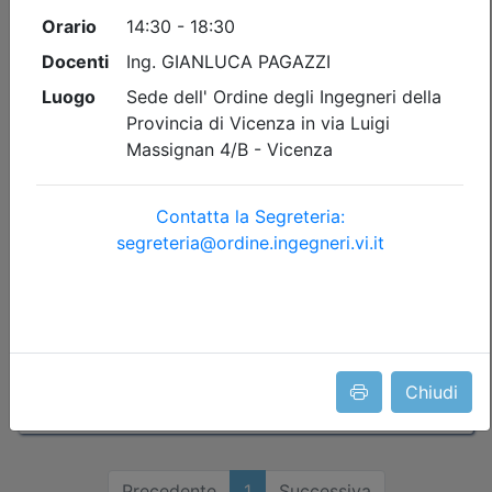
Convegno IN PRESENZA I prossimi
cento anni di ingegneria – L'ingegneria
dell'informazione
Data:
11/09/2026
Crediti:
2 cfp
Durata:
2,5 ore
Iscrizioni:
dal 21/07/2026 al 10/09/2026
Tipologia:
convegno
Priorità iscrizioni
Allegati
Note
- professionisti appartenenti all'Ordine organizzatore
Posti disponibili:
56
Chiudi
Iscrizione
Precedente
1
Successiva