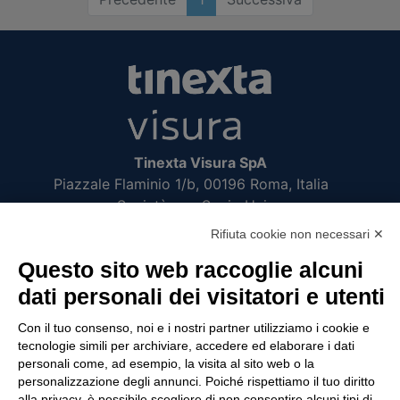
Tinexta Visura SpA
Piazzale Flaminio 1/b, 00196 Roma, Italia
Società con Socio Unico
Società soggetta alla direzione e coordinamento
Rifiuta cookie non necessari ✕
di Tinexta SpA
Questo sito web raccoglie alcuni
P.IVA 05338771008 REA n. 877679
dati personali dei visitatori e utenti
Con il tuo consenso, noi e i nostri partner utilizziamo i cookie e
UTILITÀ
tecnologie simili per archiviare, accedere ed elaborare i dati
personali come, ad esempio, la visita al sito web o la
Recupero Password
personalizzazione degli annunci. Poiché rispettiamo il tuo diritto
Verifica attestato di presenza
alla privacy, è possibile scegliere di non consentire alcuni tipi di