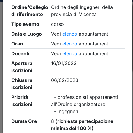
Criteri di ricerca applicati:
- Tipo Ordine/collegio:
Ingegneri
- Ordine:
Vicenza
- Eventi in programma dal
6/8/2026
iCal
Feed RSS
Dettagli evento
A pagamento