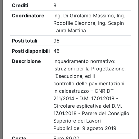
Ordine degli Ingegneri della provincia di Vicenza
CENA ANNUALE 2026
Data:
11/09/2026
Crediti:
0 cfp
Durata:
0 ore
Iscrizioni:
dal 27/07/2026 al 03/09/2026
Tipologia:
evento itinerante
Priorità iscrizioni
Allegati
Note
- professionisti appartenenti all'Ordine organizzatore