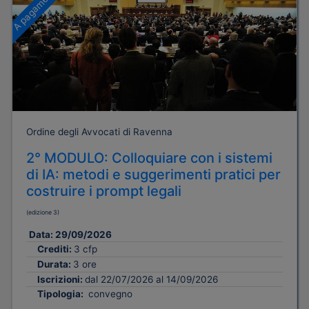
A pagamento
Ordine degli Avvocati di Ravenna
2° MODULO: Colloquiare con i sistemi
di IA: metodi e suggerimenti pratici per
costruire i prompt legali
(edizione 3)
Data:
29/09/2026
Crediti:
3 cfp
Durata:
3 ore
Iscrizioni:
dal 22/07/2026 al 14/09/2026
Tipologia:
convegno