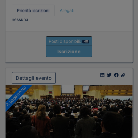
Priorità iscrizioni
Allegati
nessuna
Posti disponibili:
48
Iscrizione
Dettagli evento
A pagamento