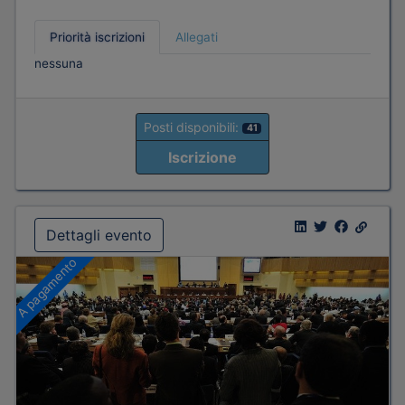
Priorità iscrizioni
Allegati
nessuna
Posti disponibili:
41
Iscrizione
Dettagli evento
A pagamento