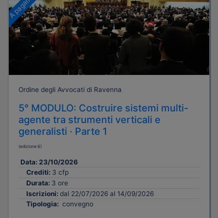
A pagamento
Ordine degli Avvocati di Ravenna
5° MODULO: Costruire sistemi multi-
agente tra strumenti verticali e
generalisti · Parte 1
(edizione 6)
Data:
23/10/2026
Crediti:
3 cfp
Durata:
3 ore
Iscrizioni:
dal 22/07/2026 al 14/09/2026
Tipologia:
convegno