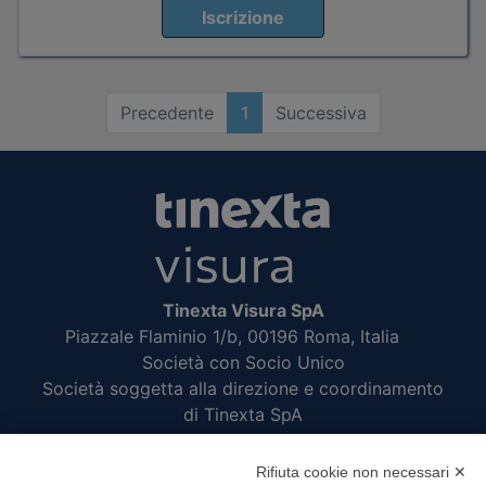
Iscrizione
Precedente
1
Successiva
Tinexta Visura SpA
Piazzale Flaminio 1/b, 00196 Roma, Italia
Società con Socio Unico
Società soggetta alla direzione e coordinamento
di Tinexta SpA
P.IVA 05338771008 REA n. 877679
Rifiuta cookie non necessari ✕