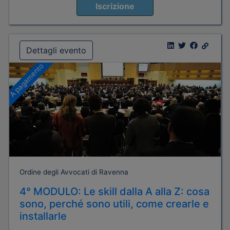
Iscrizione
Dettagli evento
A pagamento
Ordine degli Avvocati di Ravenna
4° MODULO: Le skill dalla A alla Z: cosa
sono, perché sono utili, come crearle e
installarle