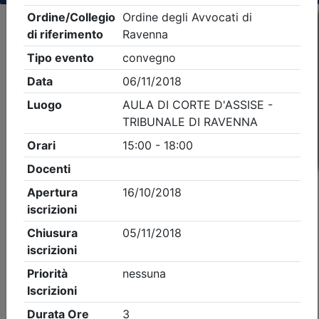
Criteri di ricerca applicati:
- Tipo Ordine/collegio:
Avvocati
- Ordine:
Ravenna
- Eventi in programma dal
10/8/2026
iCal
Feed RSS
Dettagli evento
A pagamento