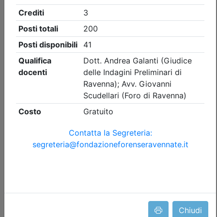
Ordine degli Avvocati di Ravenna
INTERO CORSO: Pensare da Avvocato,
lavorare con l’AI.Un percorso formativo
in dodici incontri
(edizione 1)
Data:
25/09/2026
Crediti:
20 cfp
Durata:
36 ore
Iscrizioni:
dal 22/07/2026 al 14/09/2026
Tipologia:
corso
Priorità iscrizioni
Allegati
nessuna
Chiudi