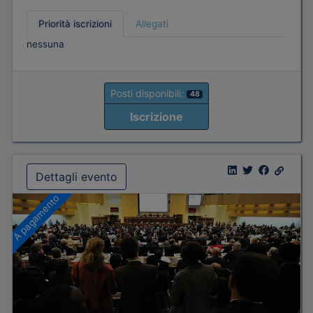
Priorità iscrizioni
Allegati
nessuna
Posti disponibili:
48
Iscrizione
Dettagli evento
A pagamento