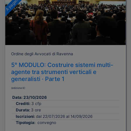
A pagamento
Ordine degli Avvocati di Ravenna
5° MODULO: Costruire sistemi multi-
agente tra strumenti verticali e
generalisti · Parte 1
(edizione 6)
Data:
23/10/2026
Crediti:
3 cfp
Durata:
3 ore
Iscrizioni:
dal 22/07/2026 al 14/09/2026
Tipologia:
convegno