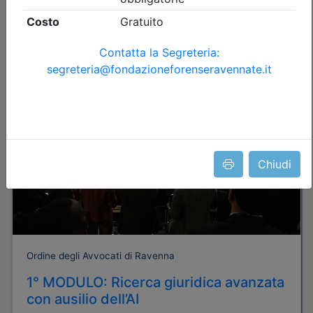
Posti disponibili:
71
Iscrizione
Dettagli evento
A pagamento
Chiudi
Ordine degli Avvocati di Ravenna
1° MODULO: Ricerca giuridica avanzata
con ausilio dell’AI