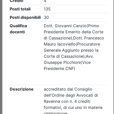
Ordine degli Avvocati di Ravenna
INTERO CORSO: Pensare da Avvocato,
lavorare con l’AI.Un percorso formativo
in dodici incontri
(edizione 1)
Data:
25/09/2026
Crediti:
20 cfp
Durata:
36 ore
Iscrizioni:
dal 22/07/2026 al 14/09/2026
Tipologia:
corso
Priorità iscrizioni
Allegati
nessuna