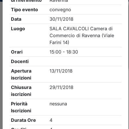
Criteri di ricerca applicati:
- Tipo Ordine/collegio:
Avvocati
- Ordine:
Ravenna
- Eventi in programma dal
8/8/2026
iCal
Feed RSS
Dettagli evento
A pagamento