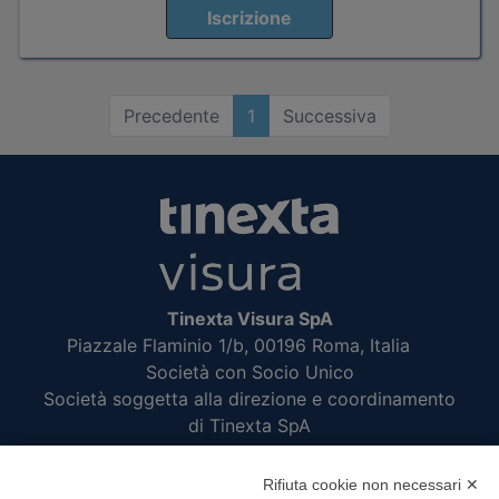
Iscrizione
Precedente
1
Successiva
Tinexta Visura SpA
Piazzale Flaminio 1/b, 00196 Roma, Italia
Società con Socio Unico
Società soggetta alla direzione e coordinamento
di Tinexta SpA
P.IVA 05338771008 REA n. 877679
Rifiuta cookie non necessari ✕