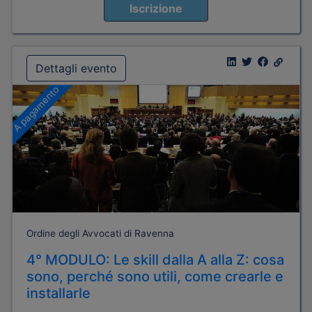
Iscrizione
Dettagli evento
A pagamento
Ordine degli Avvocati di Ravenna
4° MODULO: Le skill dalla A alla Z: cosa
sono, perché sono utili, come crearle e
installarle