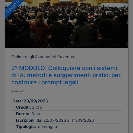
A pagamento
Ordine degli Avvocati di Ravenna
2° MODULO: Colloquiare con i sistemi
di IA: metodi e suggerimenti pratici per
costruire i prompt legali
(edizione 3)
Data:
29/09/2026
Crediti:
3 cfp
Durata:
3 ore
Iscrizioni:
dal 22/07/2026 al 14/09/2026
Tipologia:
convegno