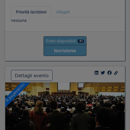
Priorità iscrizioni
Allegati
nessuna
Posti disponibili:
41
Iscrizione
Dettagli evento
A pagamento