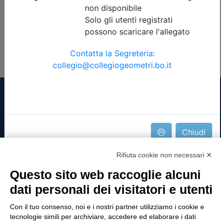
Posti disponibili:
83
Iscrizione
Precedente
1
Successiva
Chiudi
Tinexta Visura SpA
Rifiuta cookie non necessari ✕
Piazzale Flaminio 1/b, 00196 Roma, Italia
Questo sito web raccoglie alcuni
Società con Socio Unico
Società soggetta alla direzione e coordinamento
dati personali dei visitatori e utenti
di Tinexta SpA
Con il tuo consenso, noi e i nostri partner utilizziamo i cookie e
P.IVA 05338771008 REA n. 877679
tecnologie simili per archiviare, accedere ed elaborare i dati