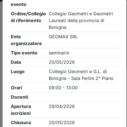
Criteri di ricerca applicati:
- Tipo Ordine/collegio:
Geometri
- Ordine:
Bologna
- Eventi in programma dal
6/8/2026
iCal
Feed RSS
Dettagli evento
Gratuito