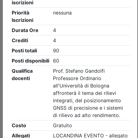
Collegio Geometri e Geometri Laureati della provincia di
Bologna
SICUREZZA IN QUOTA:
RESPONSABILITÀ NORMATIVE E
PRATICA DPI III CATEGORIA
Data:
22/09/2026
Crediti:
3 cfp
Durata:
3 ore
Iscrizioni:
dal 04/08/2026 al 21/09/2026
Tipologia:
seminario
Priorità iscrizioni
Note
nessuna