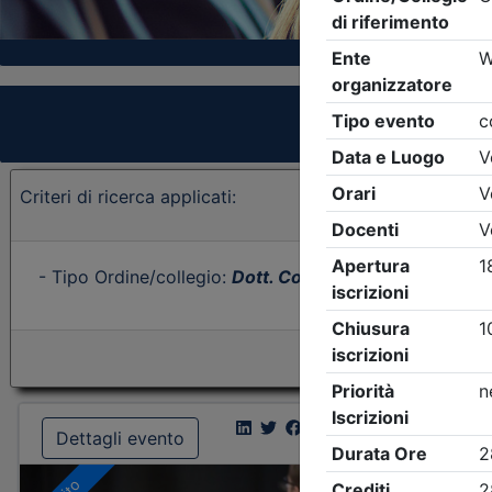
Criteri di ricerca applicati:
- Tipo Ordine/collegio:
Dott. Comm. E.C.
- Ordine:
Ra
Dettagli evento
Dettagl