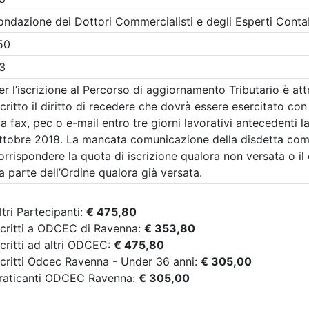
A pagamento
Dottori Commercialisti e degli
tabili di Ravenna
sione Legale in
Ordine dei Dottori Commercial
 - Procedure di
Esperti Contabili di Ravenna
on utilizzo dell'AI e
Le verifiche di cassa
base - Dalla fase di
controlli dell'organo
ione dell'incarico
Revisione
sione della
e di revisione
Data:
09/10/2026
Crediti:
5 cfp
Non caratterizz
1/10/2026
Durata:
5 ore
2/10/2026
Iscrizioni:
dal 06/08/2026
10 cfp
Caratterizzanti
al 07/10/2026
10 ore