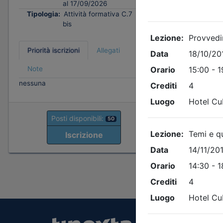
al 17/09/2026
Iscrizion
Tipologia:
Attività formativa C.7
bis
Tipologi
Priorità iscrizioni
Allegati
Priorità i
Note
Note
nessuna
nessuna
Posti disponibili:
50
P
Iscrizione