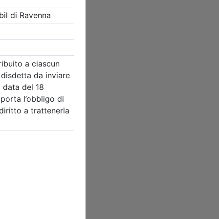
isti e degli
 e i
 di
anti