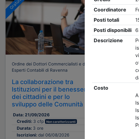
Gratuito
Gratuito
Ordine dei 
Esperti Con
La Revi
Ordine dei Dottori Commercialisti e degli
pratica
Esperti Contabili di Ravenna
lavoro c
La collaborazione tra
del data
Istituzioni per il benessere
accettaz
dei cittadini e per lo
all'emis
sviluppo delle Comunità
relazion
Data:
21/09/2026
Date:
dal
0
Crediti:
3 cfp
Non caratterizzanti
al
0
Durata:
3 ore
Crediti:
Iscrizioni:
dal 06/08/2026
Durata: