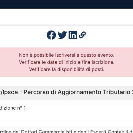
esenza
Formazione
Continua
Il po
Ordini
Profe