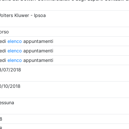
Clicca qui - espandi la sezione dei filtri ricerca eventi
venna
- Eventi in programma dal
6/8/2026
i evento
Dettagli evento