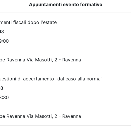
Tipologia:
Attività format
i:
dal 06/08/2026
bis
al 30/09/2026
a:
Corso
Priorità iscrizioni
Alleg
scrizioni
Allegati
Note
nessuna
Posti disponibili:
1
osti disponibili:
Iscrizione
99
Iscrizione
Precedente
1
Successiva
UTILITÀ