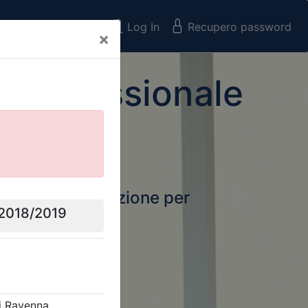
Registrati
Log In
Recupero password
×
 Professionale
rtale della formazione per
Next
 e Collegi
ssionali