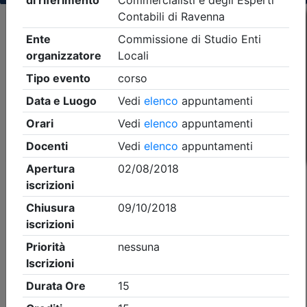
Criteri di ricerca applicati:
- Tipo Ordine/collegio:
Dott. Comm. E.C.
- Ordine:
Ravenna
- Eventi in programma dal
7/8/2026
iCal
Feed RSS
Dettagli evento
Gratuito