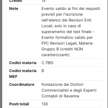
Ordine dei Dottori Commercialisti e degli Esperti Contabili
di Ravenna
La collaborazione tra Istituzioni per il
benessere dei cittadini e per lo
sviluppo delle Comunità
Data:
21/09/2026
Crediti:
3 cfp
Non caratterizzanti
Durata:
3 ore
Iscrizioni:
dal 06/08/2026 al 17/09/2026
Tipologia:
Attività formativa C.7 bis
Priorità iscrizioni
Allegati
Note