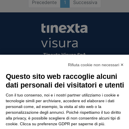
Precedente
1
Successiva
Tinexta Visura SpA
Piazzale Flaminio 1/b, 00196 Roma, Italia
Rifiuta cookie non necessari ✕
Società con Socio Unico
Questo sito web raccoglie alcuni
Società soggetta alla direzione e coordinamento
di Tinexta SpA
dati personali dei visitatori e utenti
P.IVA 05338771008 REA n. 877679
Con il tuo consenso, noi e i nostri partner utilizziamo i cookie e
tecnologie simili per archiviare, accedere ed elaborare i dati
personali come, ad esempio, la visita al sito web o la
UTILITÀ
personalizzazione degli annunci. Poiché rispettiamo il tuo diritto
alla privacy, è possibile scegliere di non consentire alcuni tipi di
Recupero Password
cookie. Clicca su preferenze GDPR per saperne di più.
Verifica attestato di presenza