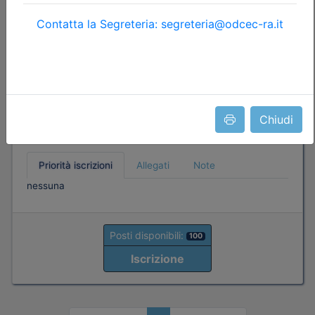
Le verifiche di cassa e i controlli
dell'organo di Revisione
Data:
09/10/2026
Crediti:
5 cfp
Non caratterizzanti
Durata:
5 ore
Iscrizioni:
dal 06/08/2026 al 07/10/2026
Chiudi
Tipologia:
Attività formativa C.7 bis
Priorità iscrizioni
Allegati
Note
nessuna
Posti disponibili:
100
Iscrizione