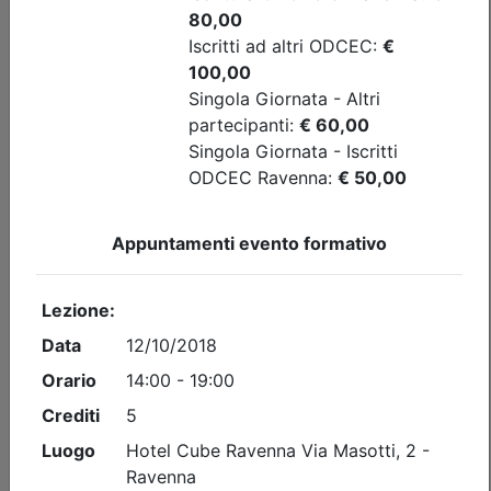
Ordine dei Dottori Commercialisti e degli Esperti Contabili
di Ravenna
La Revisione Legale in pratica -
Procedure di lavoro con utilizzo dell'AI
e del database - Dalla fase di
accettazione dell'incarico all'emissione
della relazione di revisione
Date:
dal
01/10/2026
al
02/10/2026
Crediti:
10 cfp
Caratterizzanti
Durata:
10 ore
Iscrizioni:
dal 06/08/2026 al 30/09/2026
Tipologia:
Corso
Priorità iscrizioni
Allegati
Note
nessuna
Posti disponibili:
99