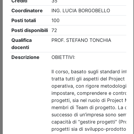
Ingegneri di Udine
IL RISCHIO ELETTRICO NEI CANTIERI
TEMPORANEI E MOBILI:
PREVENZIONE, ANALISI DEGLI
INFORTUNI E GESTIONE DEGLI
IMPIANTI DI CANTIERE
Date:
dal
15/09/2026
al
16/09/2026
Crediti:
8 cfp
ASPP RSPP (DL.81 08) e CSP CSE (DL.81 08)
Durata:
8 ore
Iscrizioni:
dal 30/06/2026 al 14/09/2026
Tipologia:
corso di aggiornamento
Priorità iscrizioni
Allegati
Note
nessuna