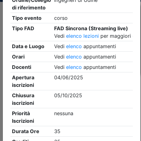
Criteri di ricerca applicati:
- Tipo Ordine/collegio:
Ingegneri
- Ordine:
Udine
- Eventi in programma dal
10/8/2026
iCal
Feed RSS
Dettagli evento
A pagamento