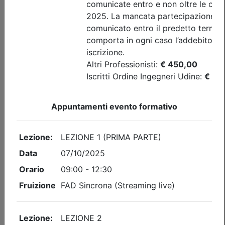
A pagamento
Ingegneri di Udine
SICUREZZA DELLE ATTREZZATURE DI
SOLLEVAMENTO NELLE AZIENDE:
UTILIZZO DI MACCHINE PER IL
SOLLEVAMENTO DI PERSONE E COSE,
VERIFICHE, MANUTENZIONE E
PREVENZIONE RISCHI
Date:
dal
28/10/2026
al
29/10/2026
Crediti:
8 cfp
ASPP RSPP (DL.81 08) e CSP CSE (DL.81 08)
Durata:
8 ore