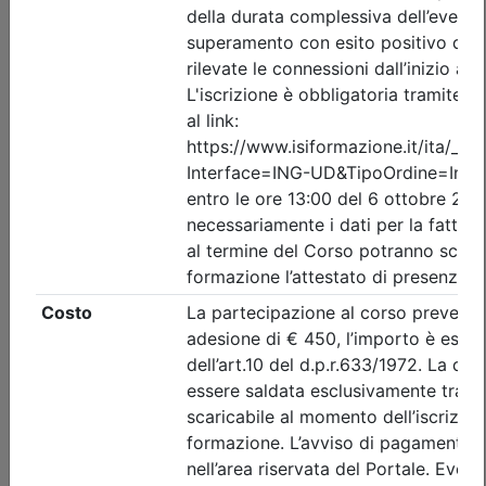
LOGISTICA
Date:
dal
21/10/2026
al
29/10/2026
Crediti:
8 cfp
Durata:
8 ore
FAD Streaming
Iscrizioni:
dal 26/06/2026 al 20/10/2026
Tipologia:
corso
Priorità iscrizioni
Allegati
Note
nessuna
Posti disponibili:
90
Iscrizione
Dettagli evento