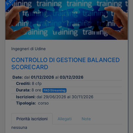
Ingegneri di Udine
CONTROLLO DI GESTIONE BALANCED
SCORECARD
Date:
dal
01/12/2026
al
03/12/2026
Crediti:
8 cfp
Durata:
8 ore
FAD Streaming
Iscrizioni:
dal 29/06/2026 al 30/11/2026
Tipologia:
corso
Priorità iscrizioni
Allegati
Note
nessuna