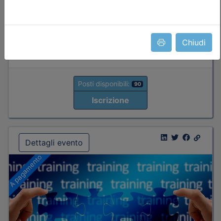
Tipologia:
corso
Priorità iscrizioni
Allegati
Note
Chiudi
nessuna
Posti disponibili:
90
Iscrizione
Dettagli evento
A pagamento