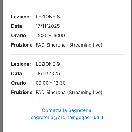
Dettagli evento
A pagamento
Ingegneri di Udine
LEAN MANAGEMENT – 2° LEZIONE
Date:
dal
10/11/2026
al
12/11/2026
Crediti:
8 cfp
Durata:
8 ore
FAD Streaming
Iscrizioni:
dal 29/06/2026 al 09/11/2026