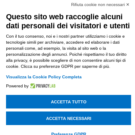
di Tinexta SpA
Rifiuta cookie non necessari ✕
P.IVA 05338771008 REA n. 877679
Questo sito web raccoglie alcuni
dati personali dei visitatori e utenti
UTILITÀ
Con il tuo consenso, noi e i nostri partner utilizziamo i cookie e
Recupero Password
tecnologie simili per archiviare, accedere ed elaborare i dati
personali come, ad esempio, la visita al sito web o la
Verifica attestato di presenza
personalizzazione degli annunci. Poiché rispettiamo il tuo diritto
POLICIES AND TERMS
alla privacy, è possibile scegliere di non consentire alcuni tipi di
cookie. Clicca su preferenze GDPR per saperne di più.
Informativa cookie
Visualizza la Cookie Policy Completa
Powered by
© 2003 - 2026 Tinexta Visura S.p.A.
Visura.it
ACCETTA TUTTO
ACCETTA NECESSARI
Preferenze GDPR