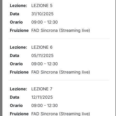
Ingegneri di Udine
LEAN MANAGEMENT – 1° LEZIONE
Date:
dal
02/11/2026
al
03/11/2026
Crediti:
8 cfp
Durata:
8 ore
FAD Streaming
Iscrizioni:
dal 26/06/2026 al 30/10/2026
Tipologia:
corso
Priorità iscrizioni
Allegati
Note
nessuna
Posti disponibili:
89
Iscrizione