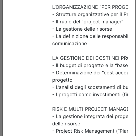
Ingegneri di Udine
FORMAZIONE FORMATORI PER LA
SICUREZZA SUL LAVORO
Date:
dal
13/10/2026
al
17/11/2026
Crediti:
24 cfp
ASPP RSPP (DL.81 08) e CSP CSE (DL.81 08)
Durata:
24 ore
Iscrizioni:
dal 22/06/2026 al 12/10/2026
Tipologia:
corso di aggiornamento
Priorità iscrizioni
Allegati
Note
nessuna