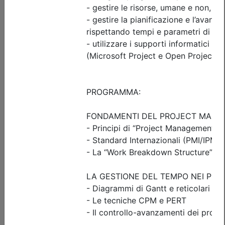
Date:
dal
09/10/2026
al
15/10/2026
Crediti:
8 cfp
Durata:
8 ore
FAD Streaming
Iscrizioni:
dal 26/06/2026 al 08/10/2026
Tipologia:
corso
Priorità iscrizioni
Allegati
Note
nessuna
Posti disponibili:
89
Iscrizione
Dettagli evento
A pagamento