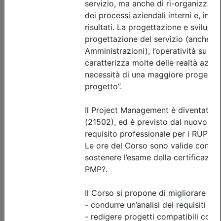
Posti disponibili:
25
Iscrizione
Dettagli evento
A pagamento
Ingegneri di Udine
ORGANIZZAZIONE AZIENDALE