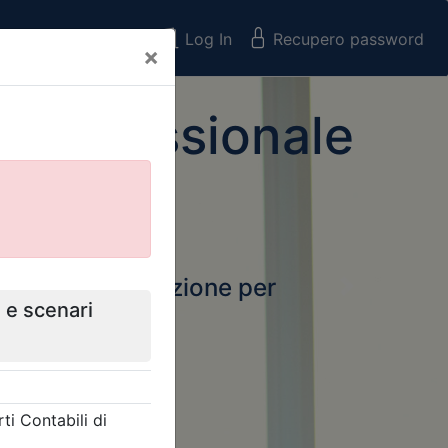
Registrati
Log In
Recupero password
×
 Professionale
rtale della formazione per
Next
 e Collegi
ssionali