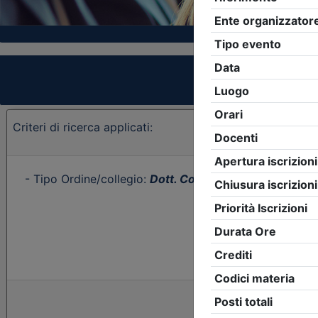
Criteri di ricerca applicati:
- Tipo Ordine/collegio:
Dott. Comm. E.C.
- Ordine:
Ud