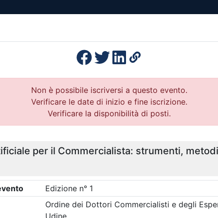
esenza
Formazione
Continua
Il po
Ordini
Profe