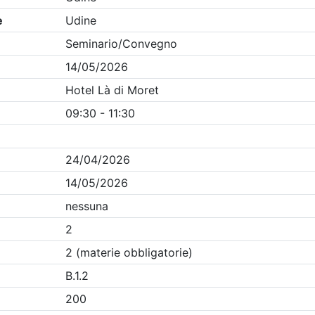
Clicca qui - espandi la sezione dei filtri ricerca eventi
ine
- Eventi in programma dal
8/8/2026
Precedente
1
Successiva
Nessun risultato per i parametri inseriti