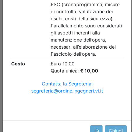
Convegno IN PRESENZA I prossimi
cento anni di ingegneria – L'ingegneria
dell'informazione
Data:
11/09/2026
Crediti:
2 cfp
Durata:
2,5 ore
Iscrizioni:
dal 21/07/2026 al 10/09/2026
Tipologia:
convegno
Priorità iscrizioni
Allegati
Note
- professionisti appartenenti all'Ordine organizzatore
Posti disponibili:
56
Iscrizione
Chiudi
Precedente
1
Successiva