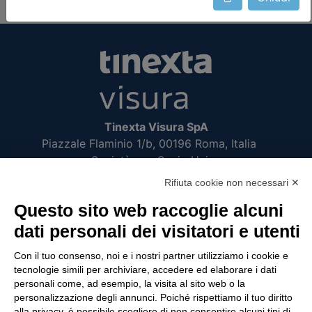
Tinexta Visura SpA
Piazzale Flaminio 1/b, 00196 Roma, Italia
Società con Socio Unico
Società soggetta alla direzione e coordinamento
Rifiuta cookie non necessari ✕
di Tinexta SpA
Questo sito web raccoglie alcuni
P.IVA 05338771008 REA n. 877679
dati personali dei visitatori e utenti
Con il tuo consenso, noi e i nostri partner utilizziamo i cookie e
UTILITÀ
tecnologie simili per archiviare, accedere ed elaborare i dati
personali come, ad esempio, la visita al sito web o la
Recupero Password
personalizzazione degli annunci. Poiché rispettiamo il tuo diritto
Verifica attestato di presenza
alla privacy, è possibile scegliere di non consentire alcuni tipi di