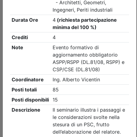
Ordine degli Ingegneri della provincia di Vicenza
CENA ANNUALE 2026
Data:
11/09/2026
Crediti:
0 cfp
Durata:
0 ore
Iscrizioni:
dal 27/07/2026 al 03/09/2026
Tipologia:
evento itinerante
Priorità iscrizioni
Allegati
Note
- professionisti appartenenti all'Ordine organizzatore