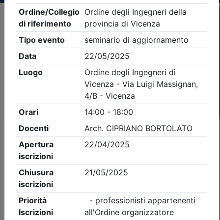
Criteri di ricerca applicati:
- Tipo Ordine/collegio:
Ingegneri
- Ordine:
Vicenza
- Eventi in programma dal
8/8/2026
iCal
Feed RSS
Dettagli evento
A pagamento