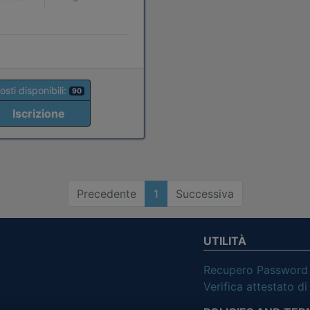
osti disponibili:
90
Iscrizione
Precedente
1
Successiva
UTILITÀ
Recupero Password
Verifica attestato d