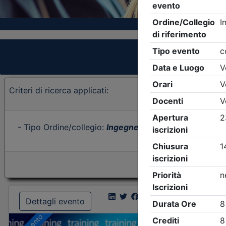
Criteri di ricerca applicati:
- Tipo Ordine/collegio:
Ingegneri
- Ordine:
Udine
- Ev
Dettagli evento
Dettagl