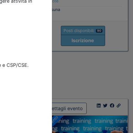
Note
ati
nessuna
Posti disponibili:
90
Iscrizione
5
Dettagli evento
A pagamento