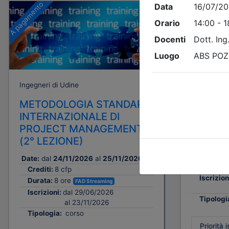
A pagamento
A pagamento
Ingegneri di Udine
Ingegneri d
METODOLOGIA STANDARD
CONTRO
INTERNAZIONALE DI
BALAN
PROJECT MANAGEMENT
Date:
dal
0
(2° LEZIONE)
al
0
Crediti:
Date:
dal
24/11/2026
al
25/11/2026
Durata:
Crediti:
8 cfp
Iscrizion
Durata:
8 ore
FAD Streaming
Iscrizioni:
dal 29/06/2026
Tipologi
al 23/11/2026
Tipologia:
corso
Priorità i