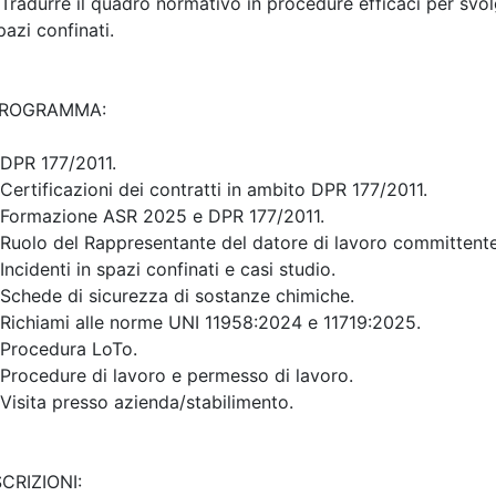
Priorità iscrizioni
Alleg
Note
nessuna
osti disponibili:
89
Iscrizione
Posti disponibili:
2
Iscrizione
i evento
Dettagli evento
A pagamento