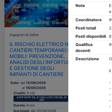
A pagamento
A pagamento
Ingegneri di Udine
Ingegneri d
IL RISCHIO ELETTRICO NEI
ORGAN
CANTIERI TEMPORANEI E
AZIEND
MOBILI: PREVENZIONE,
Date:
dal
0
ANALISI DEGLI INFORTUNI
al
1
E GESTIONE DEGLI
Crediti:
IMPIANTI DI CANTIERE
Durata:
Iscrizion
Date:
dal
15/09/2026
al
16/09/2026
Tipologi
Crediti:
8 cfp
ASPP RSPP (DL.81 08) e CSP CSE (DL.81
08)
Priorità i
Durata:
8 ore
Iscrizioni:
dal 30/06/2026