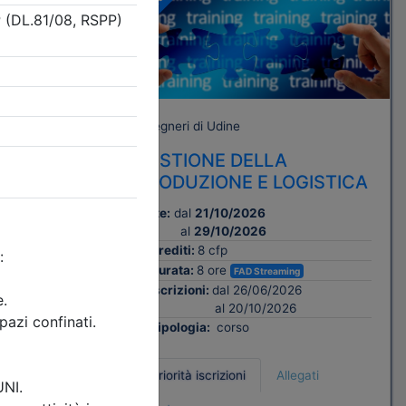
A pagamento
Ingegneri di Udine
MATORI
GESTIONE DELLA
 SUL
PRODUZIONE E LOGISTICA
Date:
dal
21/10/2026
al
29/10/2026
11/2026
Crediti:
8 cfp
Durata:
8 ore
E (DL.81
FAD Streaming
Iscrizioni:
dal 26/06/2026
al 20/10/2026
Tipologia:
corso
Priorità iscrizioni
Allegati