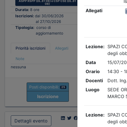
ASPP RSPP (DL.81 08) e CSP CSE (DL.81
08)
Durata:
8 ore
P
Iscrizioni:
dal 30/06/2026
al 27/10/2026
Tipologia:
corso di
aggiornamento
Priorità iscrizioni
Allegati
Note
nessuna
Posti disponibili:
25
Iscrizione
Dettagli evento
Dettagl