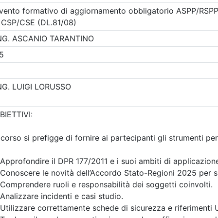
A pagamento
i Udine
Ingegneri di Udine
IZZAZIONE
FORMAZIONE FOR
ALE
PER LA SICUREZZA
LAVORO
9/10/2026
5/10/2026
Date:
dal
13/10/2026
al
17/
8 cfp
Crediti:
24 cfp
8 ore
ASPP RSPP (DL.81 08) e CSP CS
FAD Streaming
08)
i:
dal 26/06/2026
Durata:
24 ore
al 08/10/2026
Iscrizioni:
dal 22/06/2026
a:
corso
al 12/10/2026
Tipologia:
corso di
aggiornamento
scrizioni
Allegati