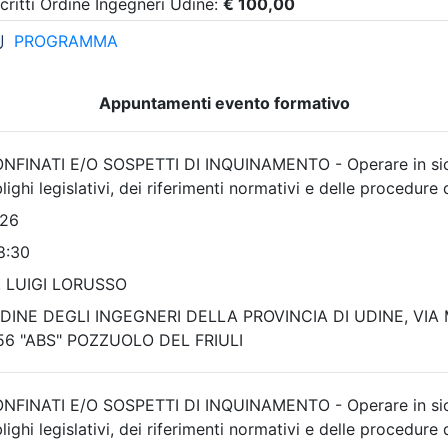
osti disponibili:
Posti disponibili:
89
9
Iscrizione
Iscrizione
i evento