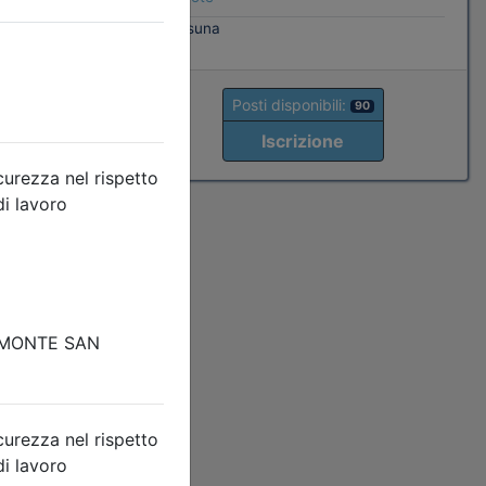
nessuna
0
Posti disponibili:
90
Iscrizione