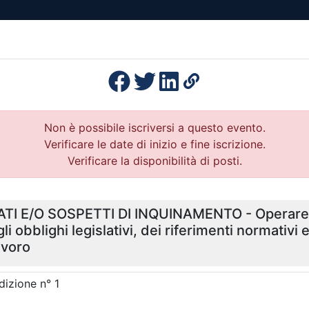
esenza
Formazione
Continua
Il po
Ordini
Profe