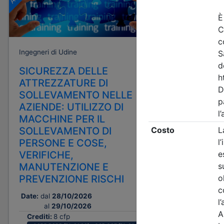
Ingegneri di Udine
Ingegneri d
SICUREZZA DELLE
LEAN M
ATTREZZATURE DI
LEZION
SOLLEVAMENTO NELLE
Date:
dal
0
AZIENDE: UTILIZZO DI
Crediti:
MACCHINE PER IL
Durata:
SOLLEVAMENTO DI
Iscrizion
PERSONE E COSE,
VERIFICHE,
Tipologi
MANUTENZIONE E
PREVENZIONE RISCHI
Priorità i
Date:
dal
28/10/2026
Note
al
29/10/2026
nessuna
Crediti:
8 cfp