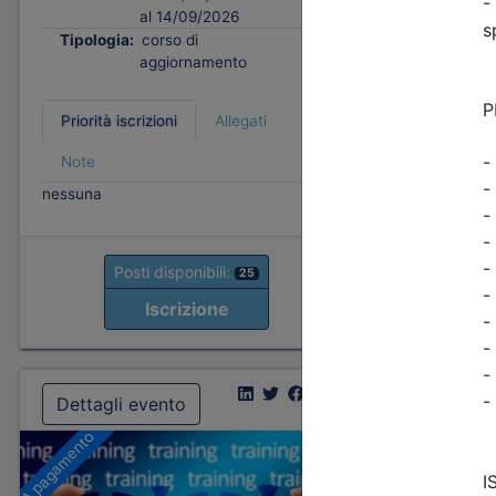
Note
al 14/09/2026
nessuna
Tipologia:
corso di
aggiornamento
P
Priorità iscrizioni
Allegati
Note
nessuna
Posti disponibili:
25
Iscrizione
Dettagli evento
Dettagl
A pagamento
A pagamento