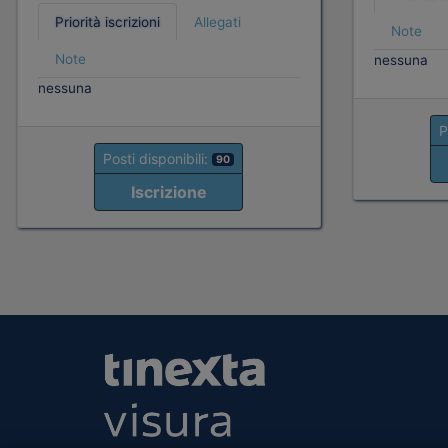
Priorità iscrizioni
Allegati
Note
Note
nessuna
nessuna
P
Posti disponibili:
90
Iscrizione