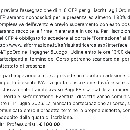
i Udine
Ingegneri di Udine
ANAGEMENT – 1°
LEAN MANAGEMENT
E
LEZIONE
2/11/2026
al
03/11/2026
Date:
dal
10/11/2026
al
12/
8 cfp
Crediti:
8 cfp
8 ore
Durata:
8 ore
FAD Streaming
FAD Streaming
i:
dal 26/06/2026
Iscrizioni:
dal 29/06/2026
al 30/10/2026
al 09/11/2026
a:
corso
Tipologia:
corso
scrizioni
Allegati
Priorità iscrizioni
Alleg
Note
nessuna