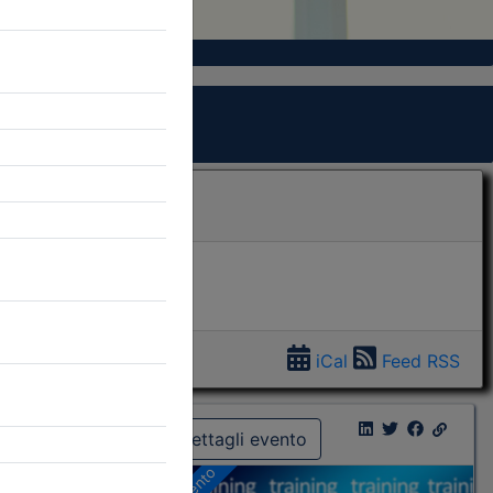
iCal
Feed RSS
Dettagli evento