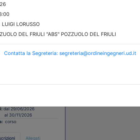
i Udine
LLO DI GESTIONE
CED SCORECARD
1/12/2026
3/12/2026
8 cfp
8 ore
FAD Streaming
i:
dal 29/06/2026
al 30/11/2026
a:
corso
scrizioni
Allegati