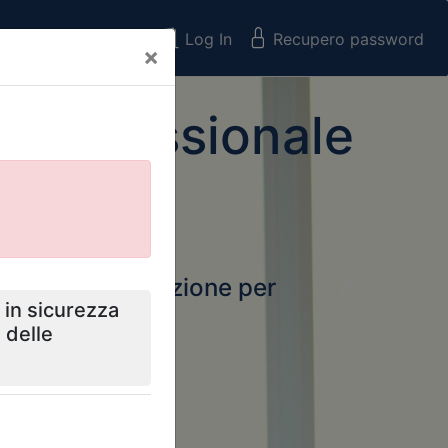
Registrati
Log In
Recupero password
×
 Professionale
rtale della formazione per
Next
 e Collegi
ssionali