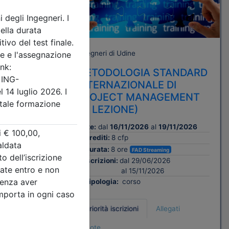
Ingegneri di Udine
 – 2°
METODOLOGIA STANDARD
INTERNAZIONALE DI
PROJECT MANAGEMENT
11/2026
(1° LEZIONE)
Date:
dal
16/11/2026
al
19/11/2026
Crediti:
8 cfp
Durata:
8 ore
FAD Streaming
Iscrizioni:
dal 29/06/2026
al 15/11/2026
Tipologia:
corso
ati
Priorità iscrizioni
Allegati
Note