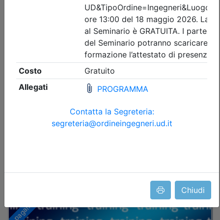
Date:
dal
09/10/2026
al
15/10/2026
Crediti:
8 cfp
Durata:
8 ore
FAD Streaming
Iscrizioni:
dal 26/06/2026 al 08/10/2026
Tipologia:
corso
Priorità iscrizioni
Allegati
Note
nessuna
Posti disponibili:
89
Iscrizione
Dettagli evento
Chiudi
A pagamento