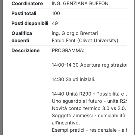
Ingegneri di Udine
IL RISCHIO ELETTRICO NEI CANTIERI
TEMPORANEI E MOBILI:
PREVENZIONE, ANALISI DEGLI
INFORTUNI E GESTIONE DEGLI
IMPIANTI DI CANTIERE
Date:
dal
15/09/2026
al
16/09/2026
Crediti:
8 cfp
ASPP RSPP (DL.81 08) e CSP CSE (DL.81 08)
Durata:
8 ore
Iscrizioni:
dal 30/06/2026 al 14/09/2026
Tipologia:
corso di aggiornamento
Priorità iscrizioni
Allegati
Note
nessuna