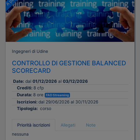
Ingegneri di Udine
CONTROLLO DI GESTIONE BALANCED
SCORECARD
Date:
dal
01/12/2026
al
03/12/2026
Crediti:
8 cfp
Durata:
8 ore
FAD Streaming
Iscrizioni:
dal 29/06/2026 al 30/11/2026
Tipologia:
corso
Priorità iscrizioni
Allegati
Note
nessuna