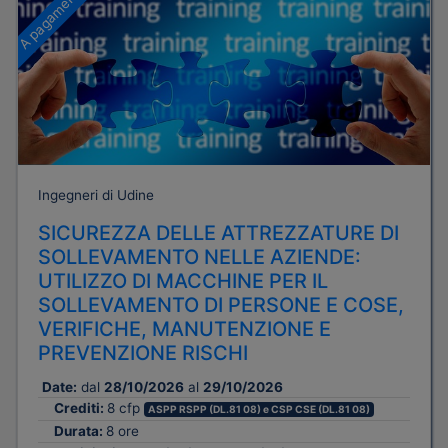
A pagamento
Ingegneri di Udine
SICUREZZA DELLE ATTREZZATURE DI
SOLLEVAMENTO NELLE AZIENDE:
UTILIZZO DI MACCHINE PER IL
SOLLEVAMENTO DI PERSONE E COSE,
VERIFICHE, MANUTENZIONE E
PREVENZIONE RISCHI
Date:
dal
28/10/2026
al
29/10/2026
Crediti:
8 cfp
ASPP RSPP (DL.81 08) e CSP CSE (DL.81 08)
Durata:
8 ore