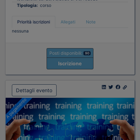
Tipologia:
corso
Priorità iscrizioni
Allegati
Note
nessuna
Posti disponibili:
90
Iscrizione
Dettagli evento
A pagamento