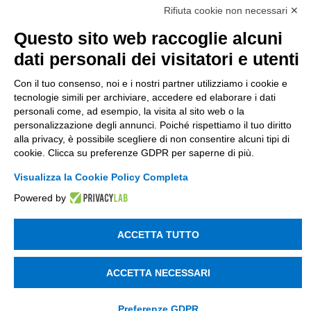
di Tinexta SpA
Rifiuta cookie non necessari ✕
P.IVA 05338771008 REA n. 877679
Questo sito web raccoglie alcuni
dati personali dei visitatori e utenti
UTILITÀ
Con il tuo consenso, noi e i nostri partner utilizziamo i cookie e
Recupero Password
tecnologie simili per archiviare, accedere ed elaborare i dati
personali come, ad esempio, la visita al sito web o la
Verifica attestato di presenza
personalizzazione degli annunci. Poiché rispettiamo il tuo diritto
POLICIES AND TERMS
alla privacy, è possibile scegliere di non consentire alcuni tipi di
cookie. Clicca su preferenze GDPR per saperne di più.
Informativa cookie
Visualizza la Cookie Policy Completa
Powered by
© 2003 - 2026 Tinexta Visura S.p.A.
Visura.it
ACCETTA TUTTO
ACCETTA NECESSARI
Preferenze GDPR