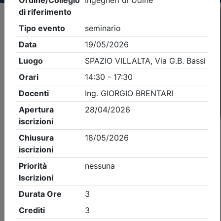
Criteri di ricerca applicati:
- Tipo Ordine/collegio:
Ingegneri
- Ordine:
Udine
- Eventi in programma dal
9/8/2026
iCal
Feed RSS
Dettagli evento
A pagamento