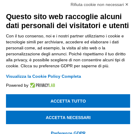
di Tinexta SpA
Rifiuta cookie non necessari ✕
P.IVA 05338771008 REA n. 877679
Questo sito web raccoglie alcuni
dati personali dei visitatori e utenti
UTILITÀ
Con il tuo consenso, noi e i nostri partner utilizziamo i cookie e
Recupero Password
tecnologie simili per archiviare, accedere ed elaborare i dati
personali come, ad esempio, la visita al sito web o la
Verifica attestato di presenza
personalizzazione degli annunci. Poiché rispettiamo il tuo diritto
POLICIES AND TERMS
alla privacy, è possibile scegliere di non consentire alcuni tipi di
cookie. Clicca su preferenze GDPR per saperne di più.
Informativa cookie
Visualizza la Cookie Policy Completa
Powered by
© 2003 - 2026 Tinexta Visura S.p.A.
Visura.it
ACCETTA TUTTO
ACCETTA NECESSARI
Preferenze GDPR