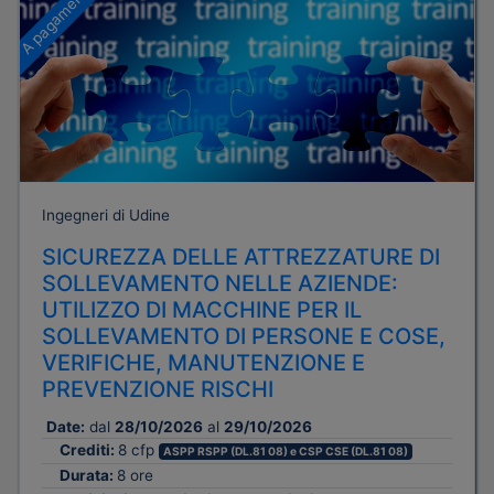
A pagamento
Ingegneri di Udine
SICUREZZA DELLE ATTREZZATURE DI
SOLLEVAMENTO NELLE AZIENDE:
UTILIZZO DI MACCHINE PER IL
SOLLEVAMENTO DI PERSONE E COSE,
VERIFICHE, MANUTENZIONE E
PREVENZIONE RISCHI
Date:
dal
28/10/2026
al
29/10/2026
Crediti:
8 cfp
ASPP RSPP (DL.81 08) e CSP CSE (DL.81 08)
Durata:
8 ore