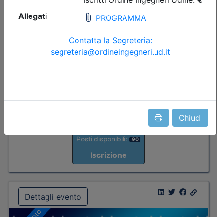
LOGISTICA
Date:
dal
21/10/2026
al
29/10/2026
Crediti:
8 cfp
Durata:
8 ore
FAD Streaming
Iscrizioni:
dal 26/06/2026 al 20/10/2026
Tipologia:
corso
Priorità iscrizioni
Allegati
Note
nessuna
Chiudi
Posti disponibili:
90
Iscrizione
Dettagli evento