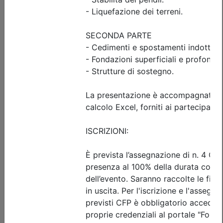
Ingegneri di Udine
FORMAZIONE FORMATORI PER LA
SICUREZZA SUL LAVORO
Date:
dal
13/10/2026
al
17/11/2026
Crediti:
24 cfp
ASPP RSPP (DL.81 08) e CSP CSE (DL.81 08)
Durata:
24 ore
Iscrizioni:
dal 22/06/2026 al 12/10/2026
Tipologia:
corso di aggiornamento
Priorità iscrizioni
Allegati
Note
nessuna