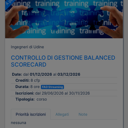
Ingegneri di Udine
CONTROLLO DI GESTIONE BALANCED
SCORECARD
Date:
dal
01/12/2026
al
03/12/2026
Crediti:
8 cfp
Durata:
8 ore
FAD Streaming
Iscrizioni:
dal 29/06/2026 al 30/11/2026
Tipologia:
corso
Priorità iscrizioni
Allegati
Note
nessuna