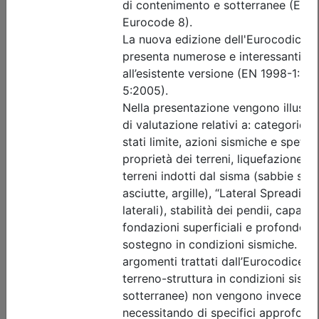
Posti disponibili:
25
Iscrizione
Dettagli evento
A pagamento
Ingegneri di Udine
ORGANIZZAZIONE AZIENDALE