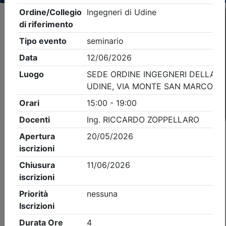
Criteri di ricerca applicati:
- Tipo Ordine/collegio:
Ingegneri
- Ordine:
Udine
- Eventi in programma dal
6/8/2026
iCal
Feed RSS
Dettagli evento
A pagamento