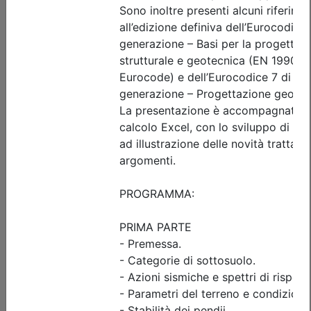
Date:
dal
09/10/2026
al
15/10/2026
Crediti:
8 cfp
Durata:
8 ore
FAD Streaming
Iscrizioni:
dal 26/06/2026 al 08/10/2026
Tipologia:
corso
Priorità iscrizioni
Allegati
Note
nessuna
Posti disponibili:
89
Iscrizione
Dettagli evento
A pagamento