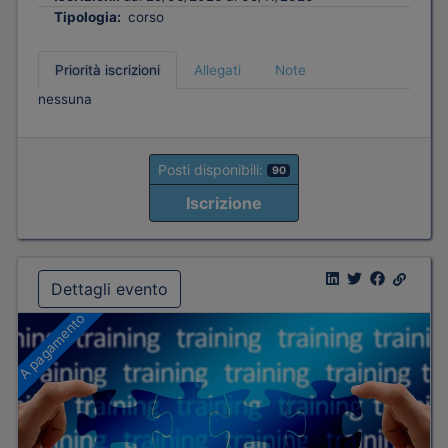
Tipologia:
corso
Priorità iscrizioni
Allegati
Note
nessuna
Posti disponibili:
90
Iscrizione
Dettagli evento
A pagamento