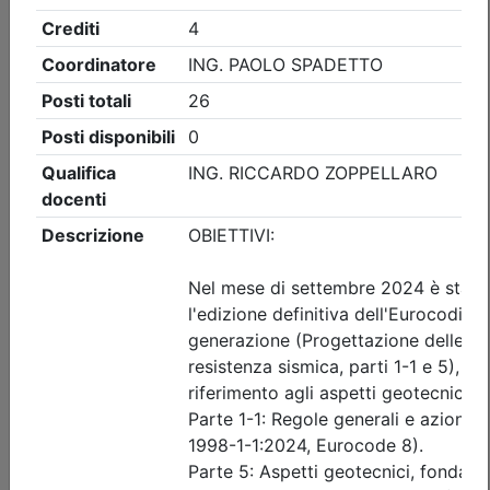
Ingegneri di Udine
IL RISCHIO ELETTRICO NEI CANTIERI
TEMPORANEI E MOBILI:
PREVENZIONE, ANALISI DEGLI
INFORTUNI E GESTIONE DEGLI
IMPIANTI DI CANTIERE
Date:
dal
15/09/2026
al
16/09/2026
Crediti:
8 cfp
ASPP RSPP (DL.81 08) e CSP CSE (DL.81 08)
Durata:
8 ore
Iscrizioni:
dal 30/06/2026 al 14/09/2026
Tipologia:
corso di aggiornamento
Priorità iscrizioni
Allegati
Note
nessuna