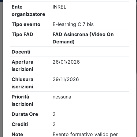
Criteri di ricerca applicati:
- Tipo Ordine/collegio:
Dott. Comm. E.C.
- Ordine:
Vicenza
- Eventi in programma dal
8/8/2026
iCal
Feed RSS
Dettagli evento
Gratuito