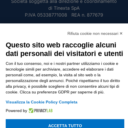
Società soggetta alla direzione e coordinamento
di Tinexta SpA
P.IVA 05338771008 REA n. 877679
Rifiuta cookie non necessari ✕
UTILITÀ
Questo sito web raccoglie alcuni
Recupero Password
dati personali dei visitatori e utenti
Verifica attestato di presenza
Con il tuo consenso, noi e i nostri partner utilizziamo i cookie e
POLICIES AND TERMS
tecnologie simili per archiviare, accedere ed elaborare i dati
personali come, ad esempio, la visita al sito web o la
Informativa cookie
personalizzazione degli annunci. Poiché rispettiamo il tuo diritto
alla privacy, è possibile scegliere di non consentire alcuni tipi di
cookie. Clicca su preferenze GDPR per saperne di più.
© 2003 - 2026 Tinexta Visura S.p.A.
Visura.it
Visualizza la Cookie Policy Completa
Powered by
ACCETTA TUTTO