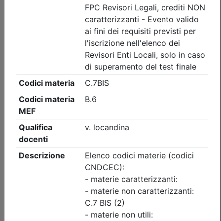
Ordine dei Dottori Commercialisti e degli Esperti Contabili
di Vicenza
Le Pillole dell'Unione 2026 - Verifiche
sindacali dei revisori sugli adeguati
assetti
Data:
02/09/2026
Crediti:
1 cfp
Non caratterizzanti
Durata:
1 ore
FAD Streaming
Tipologia:
E-Learning
Priorità iscrizioni
Allegati
Note