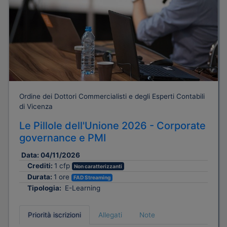
Ordine dei Dottori Commercialisti e degli Esperti Contabili
di Vicenza
Le Pillole dell'Unione 2026 - Corporate
governance e PMI
Data:
04/11/2026
Crediti:
1 cfp
Non caratterizzanti
Durata:
1 ore
FAD Streaming
Tipologia:
E-Learning
Priorità iscrizioni
Allegati
Note