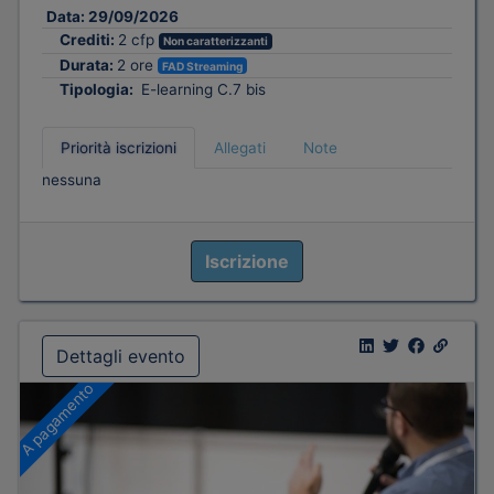
Data:
29/09/2026
Crediti:
2 cfp
Non caratterizzanti
Durata:
2 ore
FAD Streaming
Tipologia:
E-learning C.7 bis
Priorità iscrizioni
Allegati
Note
nessuna
Iscrizione
Dettagli evento
A pagamento