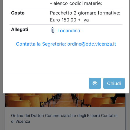
nessuna
Iscrizione
Dettagli evento
Gratuito
Chiudi
Ordine dei Dottori Commercialisti e degli Esperti Contabili
di Vicenza