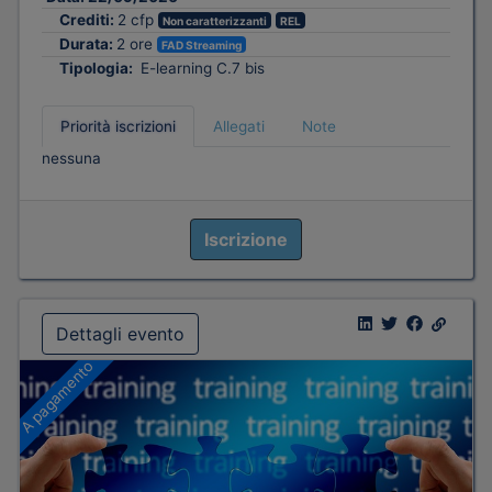
Crediti:
2 cfp
Non caratterizzanti
REL
Durata:
2 ore
FAD Streaming
Tipologia:
E-learning C.7 bis
Priorità iscrizioni
Allegati
Note
nessuna
Iscrizione
Dettagli evento
A pagamento