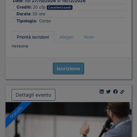
Date:
dal
27/10/2026
al
15/12/2026
Crediti:
20 cfp
Caratterizzanti
Durata:
20 ore
Tipologia:
Corso
Priorità iscrizioni
Allegati
Note
nessuna
Iscrizione
Dettagli evento
Gratuito