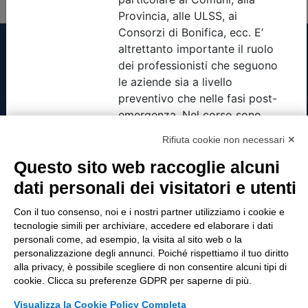
Tinexta Visura SpA
Rifiuta cookie non necessari ✕
Piazzale Flaminio 1/b, 00196 Roma, Italia
Società con Socio Unico
Questo sito web raccoglie alcuni
Società soggetta alla direzione e coordinamento
dati personali dei visitatori e utenti
di Tinexta SpA
P.IVA 05338771008 REA n. 877679
Con il tuo consenso, noi e i nostri partner utilizziamo i cookie e
tecnologie simili per archiviare, accedere ed elaborare i dati
personali come, ad esempio, la visita al sito web o la
personalizzazione degli annunci. Poiché rispettiamo il tuo diritto
UTILITÀ
alla privacy, è possibile scegliere di non consentire alcuni tipi di
cookie. Clicca su preferenze GDPR per saperne di più.
Recupero Password
Verifica attestato di presenza
Visualizza la Cookie Policy Completa