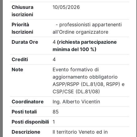
Ordine degli Ingegneri della provincia di Vicenza
CENA ANNUALE 2026
Data:
11/09/2026
Crediti:
0 cfp
Durata:
0 ore
Iscrizioni:
dal 27/07/2026 al 03/09/2026
Tipologia:
evento itinerante
Priorità iscrizioni
Allegati
Note
- professionisti appartenenti all'Ordine organizzatore