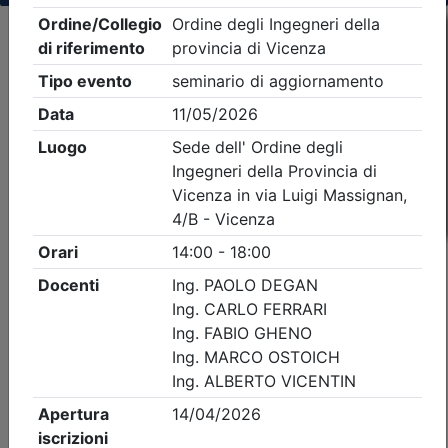
Criteri di ricerca applicati:
- Tipo Ordine/collegio:
Ingegneri
- Ordine:
Vicenza
- Eventi in programma dal
7/8/2026
iCal
Feed RSS
Dettagli evento
A pagamento