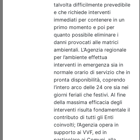
Convegno IN PRESENZA I prossimi
cento anni di ingegneria – L'ingegneria
dell'informazione
Data:
11/09/2026
Crediti:
2 cfp
Durata:
2,5 ore
Iscrizioni:
dal 21/07/2026 al 10/09/2026
Tipologia:
convegno
Priorità iscrizioni
Allegati
Note
- professionisti appartenenti all'Ordine organizzatore
Posti disponibili:
56
Iscrizione
Precedente
1
Successiva