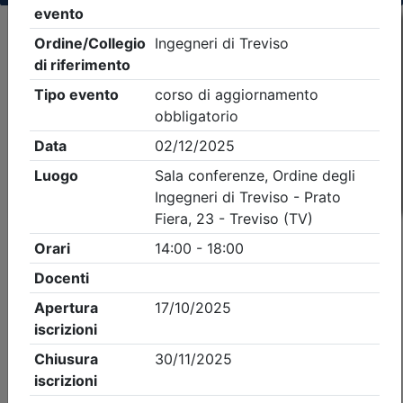
Criteri di ricerca applicati:
- Tipo Ordine/collegio:
Ingegneri
- Ordine:
Treviso
- Eventi in programma dal
9/8/2026
iCal
Feed RSS
Dettagli evento
A pagamento