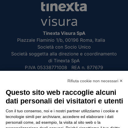
Tinexta Visura SpA
Piazzale Flaminio 1/b, 00196 Roma, Italia
Società con Socio Unico
Società soggetta alla direzione e coordinamento
di Tinexta SpA
P.IVA 05338771008 REA n. 877679
Rifiuta cookie non necessari ✕
UTILITÀ
Questo sito web raccoglie alcuni
Recupero Password
dati personali dei visitatori e utenti
Verifica attestato di presenza
Con il tuo consenso, noi e i nostri partner utilizziamo i cookie e
POLICIES AND TERMS
tecnologie simili per archiviare, accedere ed elaborare i dati
personali come, ad esempio, la visita al sito web o la