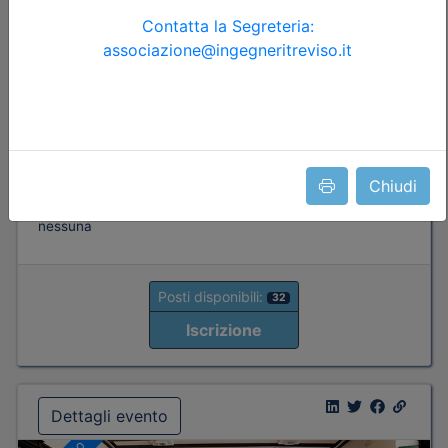
SICUREZZA DEI CANTIERI
Data:
08/09/2026
Crediti:
4 cfp
ASPP RSPP (DL.81 08) e CSP CSE (DL.81 08)
Durata:
4 ore
Iscrizioni:
dal 15/06/2026 al 06/09/2026
Tipologia:
corso di aggiornamento obbligatorio
Chiudi
Priorità iscrizioni
Allegati
Note
nessuna
Posti disponibili:
32
Iscrizione
Dettagli evento