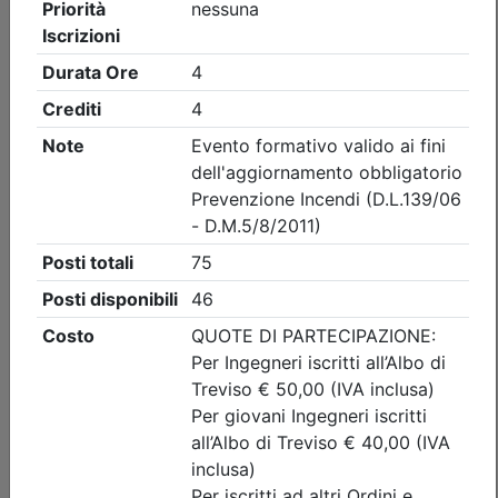
Ingegneri di Treviso
SORGENTI DI CAMPO
ELETTROMAGNETICO (CEM) IN
AMBIENTI DI LAVORO ED ESEMPI
PRATICI DI VALUTAZIONE DEL RISCHIO
DI ALCUNI CASI PARTICOLARI E/O
CRITICI
Data:
03/09/2026
Crediti:
4 cfp
ASPP RSPP (DL.81 08) e CSP CSE (DL.81 08)
Durata:
4 ore
Iscrizioni:
dal 17/03/2026 al 01/09/2026
Tipologia:
corso di aggiornamento obbligatorio
Priorità iscrizioni
Allegati
Note
nessuna