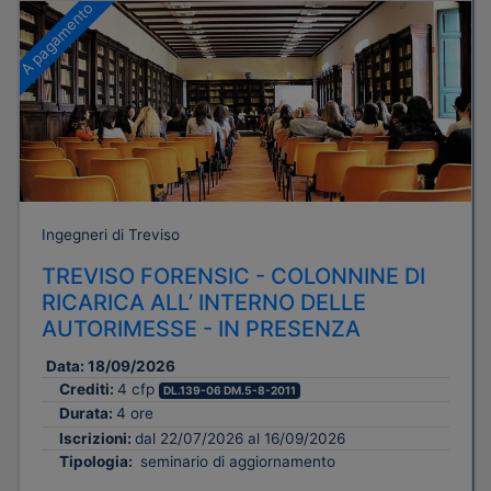
A pagamento
Ingegneri di Treviso
TREVISO FORENSIC - COLONNINE DI
RICARICA ALL’ INTERNO DELLE
AUTORIMESSE - IN PRESENZA
Data:
18/09/2026
Crediti:
4 cfp
DL.139-06 DM.5-8-2011
Durata:
4 ore
Iscrizioni:
dal 22/07/2026 al 16/09/2026
Tipologia:
seminario di aggiornamento