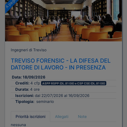
Ingegneri di Treviso
TREVISO FORENSIC - LA DIFESA DEL
DATORE DI LAVORO - IN PRESENZA
Data:
18/09/2026
Crediti:
4 cfp
ASPP RSPP (DL.81 08) e CSP CSE (DL.81 08)
Durata:
4 ore
Iscrizioni:
dal 22/07/2026 al 16/09/2026
Tipologia:
seminario
Priorità iscrizioni
Allegati
Note
nessuna