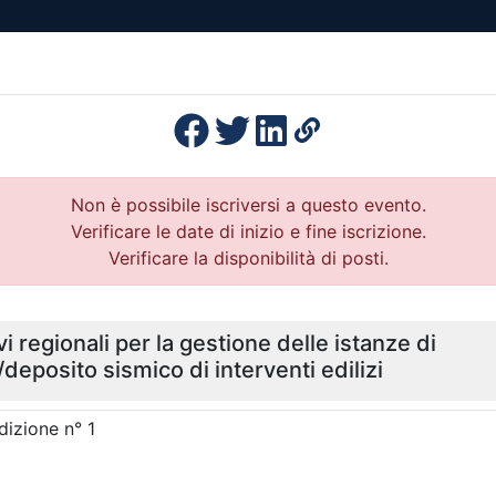
esenza
Formazione
Continua
Il po
Ordini
Profe