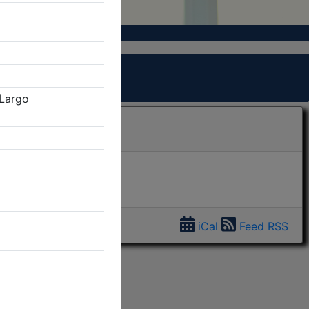
iCal
Feed RSS