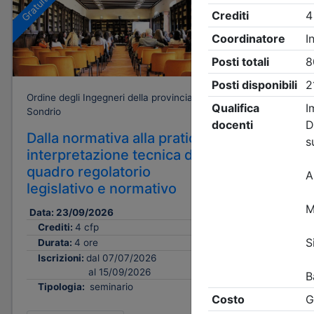
Gratuito
Ordine degli Ingegneri della provincia di
Sondrio
Dalla normativa alla pratica:
interpretazione tecnica del
quadro regolatorio
legislativo e normativo
Data:
23/09/2026
Crediti:
4 cfp
Durata:
4 ore
Iscrizioni:
dal 07/07/2026
al 15/09/2026
Tipologia:
seminario