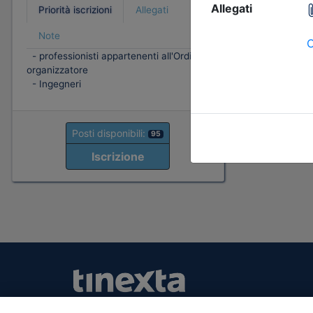
Priorità iscrizioni
Allegati
Note
- professionisti appartenenti all'Ordine
organizzatore
- Ingegneri
Posti disponibili:
95
Iscrizione