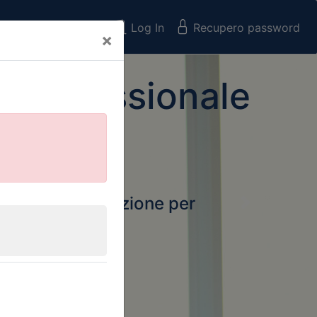
Registrati
Log In
Recupero password
×
 Professionale
rtale della formazione per
Next
 e Collegi
ssionali