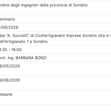
Clicca qui - espandi la sezione dei filtri ricerca eventi
venti in programma dal
7/8/2026