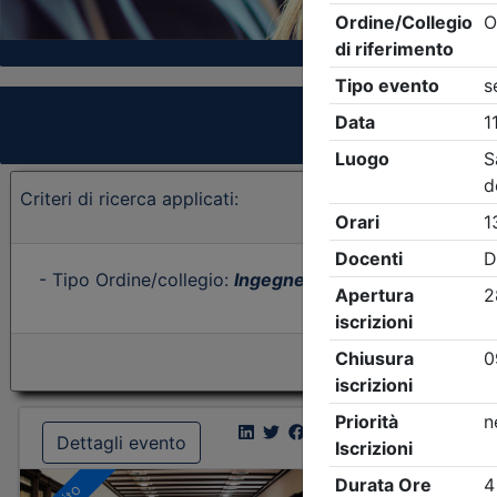
Criteri di ricerca applicati:
- Tipo Ordine/collegio:
Ingegneri
- Ordine:
Sondrio
- E
Dettagli evento