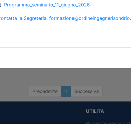
Precedente
1
Successiva
UTILITÀ
Recupero Password
Verifica attestato d