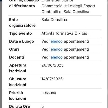
Criteri di ricerca applicati:
- Tipo Ordine/collegio:
Dott. Comm. E.C.
- Ordine:
Sala Consilina
- Eventi in programma dal
6/8/2026
Precedente
1
Successiva
Nessun risultato per i parametri inseriti
Esito della ricerca eventi formativi