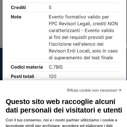
Non è stato trovato nessun evento formativo con i
parametri di ricerca utilizzati
Tinexta Visura SpA
Rifiuta cookie non necessari ✕
Piazzale Flaminio 1/b, 00196 Roma, Italia
Questo sito web raccoglie alcuni
Società con Socio Unico
dati personali dei visitatori e utenti
Società soggetta alla direzione e coordinamento
di Tinexta SpA
Con il tuo consenso, noi e i nostri partner utilizziamo i cookie e
P.IVA 05338771008 REA n. 877679
tecnologie simili per archiviare, accedere ed elaborare i dati