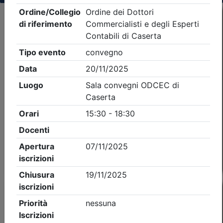
Criteri di ricerca applicati:
- Tipo Ordine/collegio:
Dott. Comm. E.C.
- Ordine:
Caserta
- Eventi in programma dal
6/8/2026
Precedente
1
Successiva
Nessun risultato per i parametri inseriti
Esito della ricerca eventi formativi