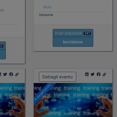
Note
ati
nessuna
Posti disponibili:
387
Iscrizione
82
Dettagli evento
A pagamento