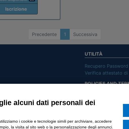
Iscrizione
Precedente
1
Successiva
UTILITÀ
Recupero Password
Verifica attestato d
POLICIES AND TER
ietà con Socio
Informativa cookie
lie alcuni dati personali dei
o di Tinexta SpA
utilizziamo i cookie e tecnologie simili per archiviare, accedere
pio, la visita al sito web o la personalizzazione degli annunci.