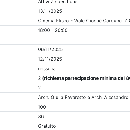
Clicca qui - espandi la sezione dei filtri ricerca eventi
na
- Eventi in programma dal
6/8/2026
i evento
Dettagli evento