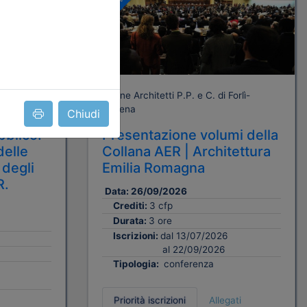
Gratuito
orlì-
Ordine Architetti P.P. e C. di Forlì-
Cesena
Chiudi
bblico.
Presentazione volumi della
delle
Collana AER | Architettura
 degli
Emilia Romagna
R.
Data:
26/09/2026
Crediti:
3 cfp
Durata:
3 ore
Iscrizioni:
dal 13/07/2026
al 22/09/2026
Tipologia:
conferenza
Priorità iscrizioni
Allegati