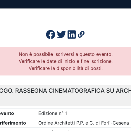
esenza
Formazione
Continua
Il po
Ordini
Profe