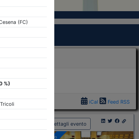
iCal
Feed RSS
Dettagli evento