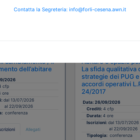
Gratuito
tetti P.P. e C. di Forlì-
Ordine Architetti P.P. e C. di F
Cesena
il cambiamento / Il
Abitare e spazio pu
ento dell’abitare
La sfida qualitativa 
strategie dei PUG e
09/2026
accordi operativi L.
4 cfp
24/2017
4 ore
i:
dal 13/07/2026
Data:
26/09/2026
al 22/09/2026
Crediti:
4 cfp
a:
conferenza
Durata:
4 ore
Iscrizioni:
dal 13/07/2026
al 22/09/2026
scrizioni
Allegati
Tipologia:
conferenza