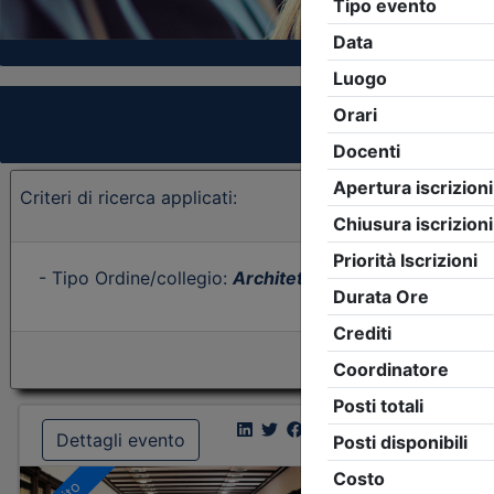
Criteri di ricerca applicati:
- Tipo Ordine/collegio:
Architetti
- Ordine:
Forlì-Cese
Dettagli evento
Dettagl