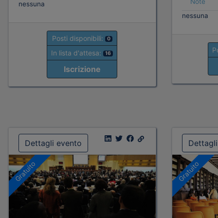
Note
nessuna
nessuna
Posti disponibili:
0
Po
In lista d'attesa:
16
Iscrizione
Dettagli evento
Dettagl
Gratuito
Gratuito