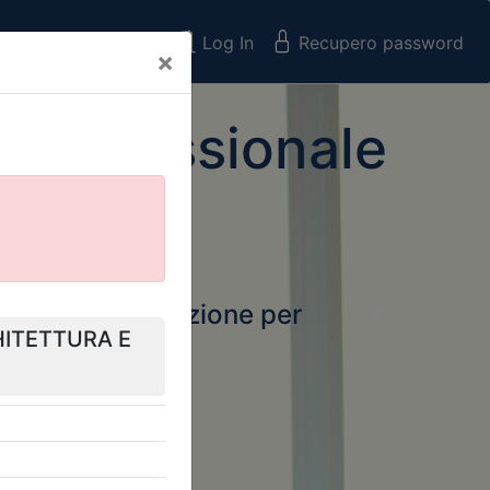
Registrati
Log In
Recupero password
×
 Professionale
rtale della formazione per
Next
 e Collegi
ssionali