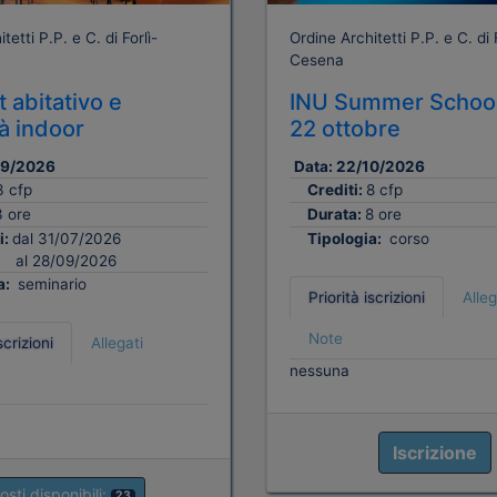
tetti P.P. e C. di Forlì-
Ordine Architetti P.P. e C. di F
Cesena
 abitativo e
INU Summer School
tà indoor
22 ottobre
09/2026
Data:
22/10/2026
3 cfp
Crediti:
8 cfp
3 ore
Durata:
8 ore
i:
dal 31/07/2026
Tipologia:
corso
al 28/09/2026
a:
seminario
Priorità iscrizioni
Alleg
Note
scrizioni
Allegati
nessuna
Iscrizione
osti disponibili:
23