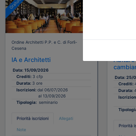
Gratuito
Gratuito
Ordine Architetti P.P. e C. di Forlì-
Ordine Archi
Cesena
Cesena
IA e Architetti
Abitare 
cambiam
Data:
15/09/2026
Crediti:
3 cfp
Data:
25/
Durata:
3 ore
Crediti:
Iscrizioni:
dal 06/07/2026
Durata:
al 13/09/2026
Iscrizion
Tipologia:
seminario
Tipologi
Priorità iscrizioni
Allegati
Priorità i
Note