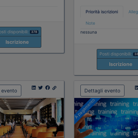
Priorità iscrizioni
Alleg
Note
sti disponibili:
nessuna
378
Iscrizione
Posti disponibili:
3
Iscrizione
i evento
Dettagli evento
A pagamento