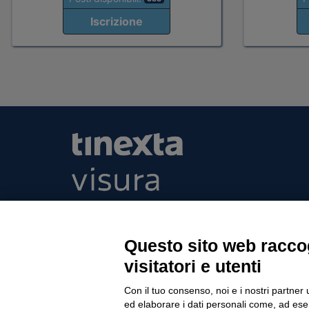
Iscrizione
Tinexta Visura SpA
Piazzale Flaminio 1/b, 00196 Roma, Italia Soc
Unico
Questo sito web raccog
Società soggetta alla direzione e coordinament
visitatori e utenti
P.IVA 05338771008 REA n. 877679
Con il tuo consenso, noi e i nostri partner 
ed elaborare i dati personali come, ad esem