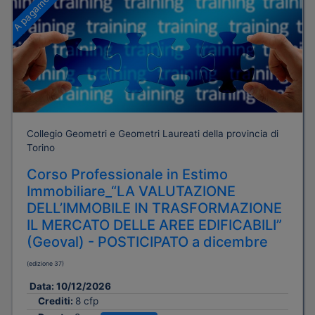
A pagamento
Collegio Geometri e Geometri Laureati della provincia di
Torino
Corso Professionale in Estimo
Immobiliare_“LA VALUTAZIONE
DELL’IMMOBILE IN TRASFORMAZIONE
IL MERCATO DELLE AREE EDIFICABILI”
(Geoval) - POSTICIPATO a dicembre
(edizione 37)
Data:
10/12/2026
Crediti:
8 cfp