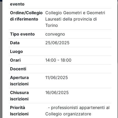
Criteri di ricerca applicati:
- Tipo Ordine/collegio:
Geometri
- Ordine:
Torino
- Eventi in programma dal
7/8/2026
iCal
Feed RSS
Dettagli evento
Gratuito