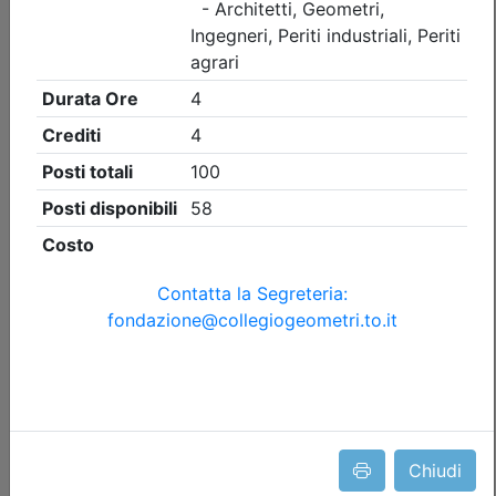
Collegio Geometri e Geometri Laureati della provincia di
Torino
Visita guidata CONVEGNO ANNUALE
DI CATEGORIA DEI GEOMETRI DELLA
ZONA DI PINEROLO
(edizione 4)
Data:
11/09/2026
Crediti:
2 cfp
Durata:
2 ore
Iscrizioni:
dal 31/07/2026 al 09/09/2026
Tipologia:
visita guidata
Priorità iscrizioni
Allegati
Note
nessuna
Chiudi