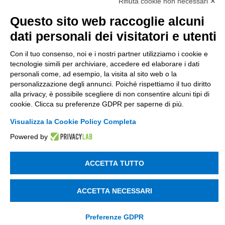
Società soggetta alla direzione e coordinamento
Rifiuta cookie non necessari ✕
di Tinexta SpA
Questo sito web raccoglie alcuni
P.IVA 05338771008 REA n. 877679
dati personali dei visitatori e utenti
Con il tuo consenso, noi e i nostri partner utilizziamo i cookie e
UTILITÀ
tecnologie simili per archiviare, accedere ed elaborare i dati
personali come, ad esempio, la visita al sito web o la
Recupero Password
personalizzazione degli annunci. Poiché rispettiamo il tuo diritto
Verifica attestato di presenza
alla privacy, è possibile scegliere di non consentire alcuni tipi di
cookie. Clicca su preferenze GDPR per saperne di più.
POLICIES AND TERMS
Visualizza la Cookie Policy Completa
Informativa cookie
Powered by
ACCETTA TUTTO
© 2003 - 2026 Tinexta Visura S.p.A.
Visura.it
ACCETTA NECESSARI
Preferenze GDPR