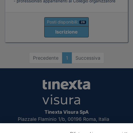
- professionisti appartenenti al Collegio organizzatore
Posti disponibili:
26
Iscrizione
Precedente
1
Successiva
Tinexta Visura SpA
Piazzale Flaminio 1/b, 00196 Roma, Italia
Società con Socio Unico