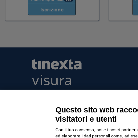
Iscrizione
Tinexta Visura SpA
Piazzale Flaminio 1/b, 00196 Roma, Italia Soc
Unico
Questo sito web raccog
Società soggetta alla direzione e coordinament
visitatori e utenti
P.IVA 05338771008 REA n. 877679
Con il tuo consenso, noi e i nostri partner 
ed elaborare i dati personali come, ad esem