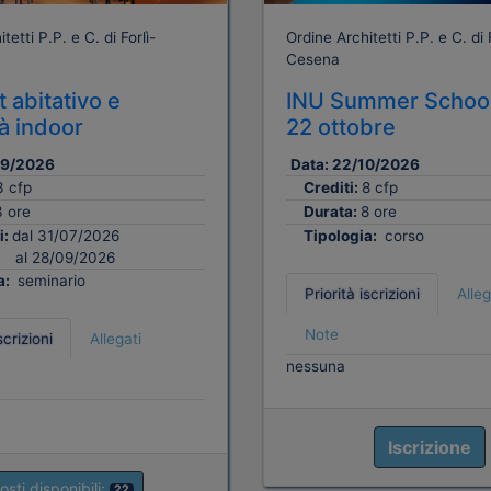
tetti P.P. e C. di Forlì-
Ordine Architetti P.P. e C. di F
Cesena
 abitativo e
INU Summer School
tà indoor
22 ottobre
09/2026
Data:
22/10/2026
3 cfp
Crediti:
8 cfp
3 ore
Durata:
8 ore
i:
dal 31/07/2026
Tipologia:
corso
al 28/09/2026
a:
seminario
Priorità iscrizioni
Alleg
Note
scrizioni
Allegati
nessuna
Iscrizione
osti disponibili:
22