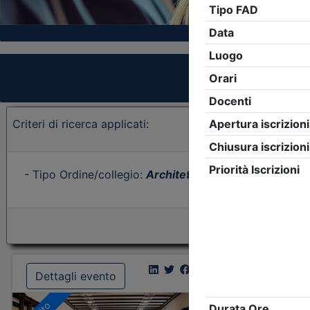
Criteri di ricerca applicati:
- Tipo Ordine/collegio:
Architetti
- Ordine:
Forlì-Cese
Dettagli evento
Dettagl