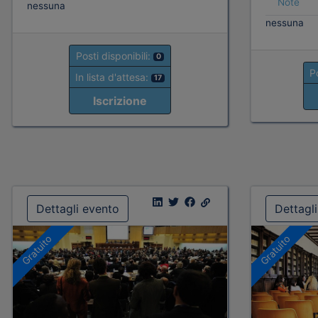
Note
nessuna
nessuna
Posti disponibili:
0
Po
In lista d'attesa:
17
Iscrizione
Dettagli evento
Dettagl
Gratuito
Gratuito