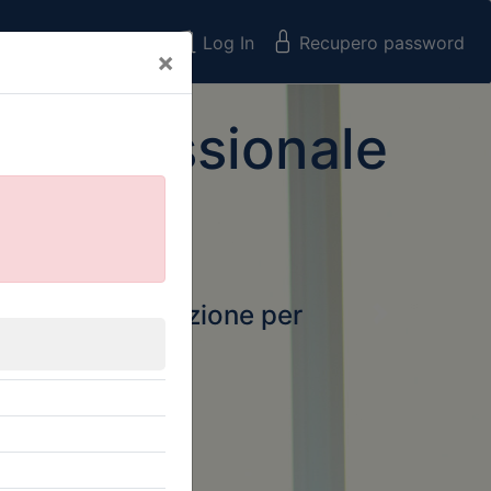
Registrati
Log In
Recupero password
×
 Professionale
rtale della formazione per
Next
 e Collegi
ssionali