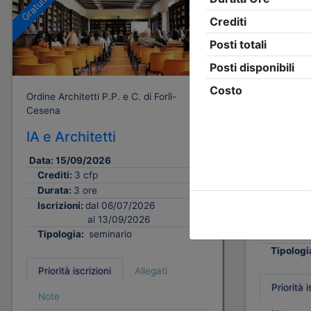
Gratuito
Gratuito
Ordine Architetti P.P. e C. di Forlì-
Ordine Archi
Cesena
Cesena
IA e Architetti
Abitare 
cambiam
Data:
15/09/2026
Crediti:
3 cfp
Data:
25/
Durata:
3 ore
Crediti:
Iscrizioni:
dal 06/07/2026
Durata:
al 13/09/2026
Iscrizion
Tipologia:
seminario
Tipologi
Priorità iscrizioni
Allegati
Priorità i
Note