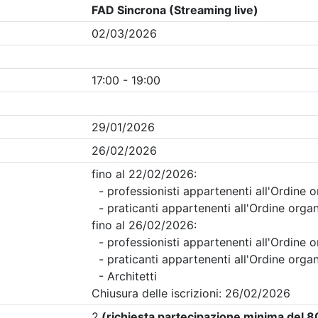
Clicca qui - espandi la sezione dei filtri ricerca eventi
na
- Eventi in programma dal
7/8/2026
i evento
Dettagli evento