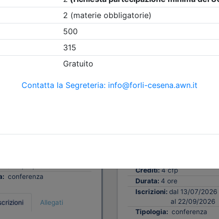
Gratuito
tetti P.P. e C. di Forlì-
Ordine Architetti P.P. e C. di F
Cesena
il cambiamento / Il
Abitare e spazio pu
ento dell’abitare
La sfida qualitativa 
strategie dei PUG e
09/2026
accordi operativi L.
4 cfp
24/2017
4 ore
i:
dal 13/07/2026
Data:
26/09/2026
al 22/09/2026
Crediti:
4 cfp
a:
conferenza
Durata:
4 ore
Iscrizioni:
dal 13/07/2026
al 22/09/2026
scrizioni
Allegati
Tipologia:
conferenza