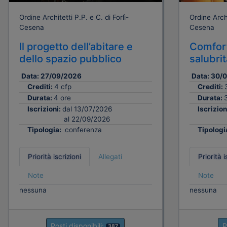
Ordine Architetti P.P. e C. di Forlì-
Ordine Archi
Cesena
Cesena
Il progetto dell’abitare e
Comfort
dello spazio pubblico
salubri
Data:
27/09/2026
Data:
30/
Crediti:
4 cfp
Crediti:
Durata:
4 ore
Durata:
Iscrizioni:
dal 13/07/2026
Iscrizion
al 22/09/2026
Tipologia:
conferenza
Tipologi
Priorità iscrizioni
Allegati
Priorità i
Note
Note
nessuna
nessuna
Posti disponibili:
P
387