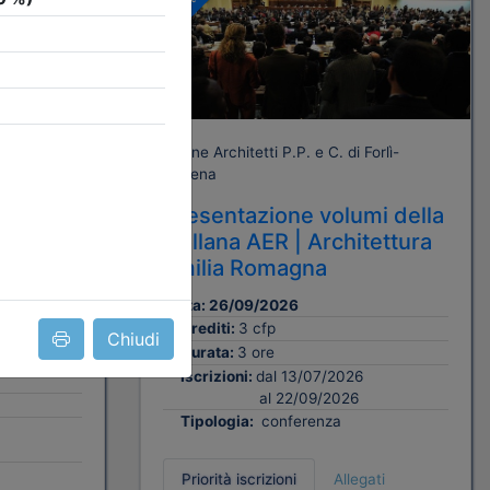
Gratuito
orlì-
Ordine Architetti P.P. e C. di Forlì-
Cesena
bblico.
Presentazione volumi della
delle
Collana AER | Architettura
 degli
Emilia Romagna
R.
Data:
26/09/2026
Crediti:
3 cfp
Chiudi
Durata:
3 ore
Iscrizioni:
dal 13/07/2026
al 22/09/2026
Tipologia:
conferenza
Priorità iscrizioni
Allegati