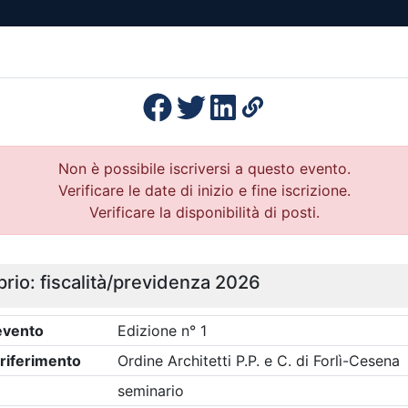
esenza
Formazione
Continua
Il po
Ordini
Profe