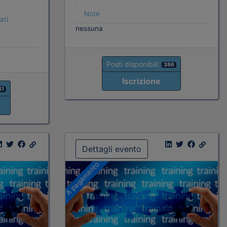
Note
ati
nessuna
Posti disponibili:
386
Iscrizione
81
Dettagli evento
A pagamento