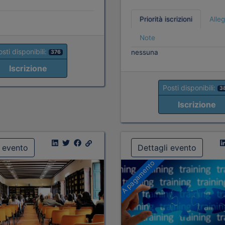
Priorità iscrizioni
Alleg
Note
sti disponibili:
nessuna
376
Iscrizione
Posti disponibili:
3
Iscrizione
i evento
Dettagli evento
A pagamento