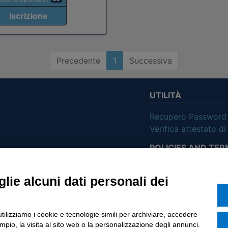
Iscrizione
Precedente
1
Successiva
UTILITÀ
Recupero Password
Verifica attestato d
POLICIES AND TER
ietà con Socio
Informativa cookie
lie alcuni dati personali dei
o di Tinexta SpA
utilizziamo i cookie e tecnologie simili per archiviare, accedere
pio, la visita al sito web o la personalizzazione degli annunci.