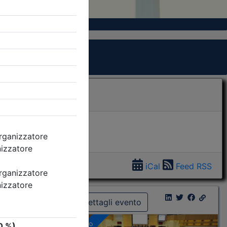
iCal
Feed RSS
Dettagli evento