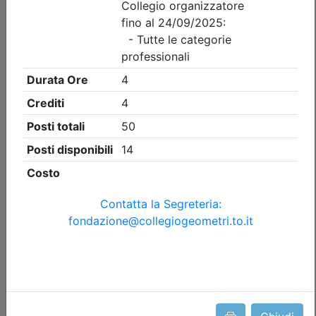
Collegio Geometri e Geometri Laureati della provincia di
Torino
Visita guidata CONVEGNO ANNUALE
DI CATEGORIA DEI GEOMETRI DELLA
ZONA DI PINEROLO
(edizione 4)
Data:
11/09/2026
Crediti:
2 cfp
Durata:
2 ore
Iscrizioni:
dal 31/07/2026 al 09/09/2026
Tipologia:
visita guidata
Priorità iscrizioni
Allegati
Note
nessuna