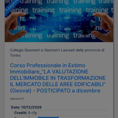
A pagamento
Collegio Geometri e Geometri Laureati della provincia di
Torino
Corso Professionale in Estimo
Immobiliare_“LA VALUTAZIONE
DELL’IMMOBILE IN TRASFORMAZIONE
IL MERCATO DELLE AREE EDIFICABILI”
(Geoval) - POSTICIPATO a dicembre
(edizione 37)
Data:
10/12/2026
Crediti:
8 cfp