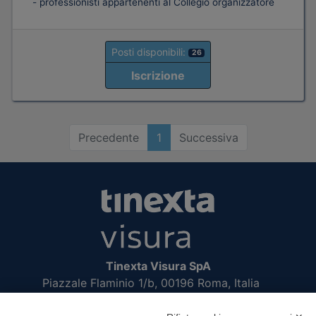
- professionisti appartenenti al Collegio organizzatore
Posti disponibili:
26
Iscrizione
Precedente
1
Successiva
Tinexta Visura SpA
Piazzale Flaminio 1/b, 00196 Roma, Italia
Società con Socio Unico