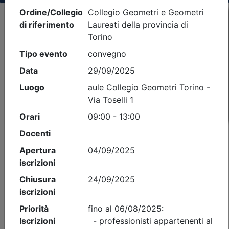
Criteri di ricerca applicati:
- Tipo Ordine/collegio:
Geometri
- Ordine:
Torino
- Eventi in programma dal
7/8/2026
iCal
Feed RSS
Dettagli evento
Gratuito