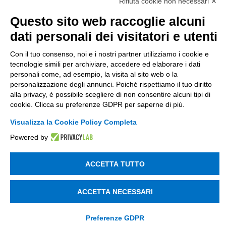
Società soggetta alla direzione e coordinamento
Rifiuta cookie non necessari ✕
di Tinexta SpA
Questo sito web raccoglie alcuni
P.IVA 05338771008 REA n. 877679
dati personali dei visitatori e utenti
Con il tuo consenso, noi e i nostri partner utilizziamo i cookie e
UTILITÀ
tecnologie simili per archiviare, accedere ed elaborare i dati
personali come, ad esempio, la visita al sito web o la
Recupero Password
personalizzazione degli annunci. Poiché rispettiamo il tuo diritto
Verifica attestato di presenza
alla privacy, è possibile scegliere di non consentire alcuni tipi di
cookie. Clicca su preferenze GDPR per saperne di più.
POLICIES AND TERMS
Visualizza la Cookie Policy Completa
Informativa cookie
Powered by
ACCETTA TUTTO
© 2003 - 2026 Tinexta Visura S.p.A.
Visura.it
ACCETTA NECESSARI
Preferenze GDPR