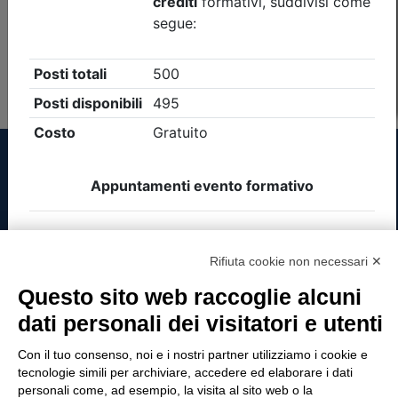
Non è stato trovato nessun evento formativo con i
parametri di ricerca utilizzati
Tinexta Visura SpA
Rifiuta cookie non necessari ✕
Piazzale Flaminio 1/b, 00196 Roma, Italia
Questo sito web raccoglie alcuni
Società con Socio Unico
dati personali dei visitatori e utenti
Società soggetta alla direzione e coordinamento
di Tinexta SpA
Con il tuo consenso, noi e i nostri partner utilizziamo i cookie e
P.IVA 05338771008 REA n. 877679
tecnologie simili per archiviare, accedere ed elaborare i dati
personali come, ad esempio, la visita al sito web o la