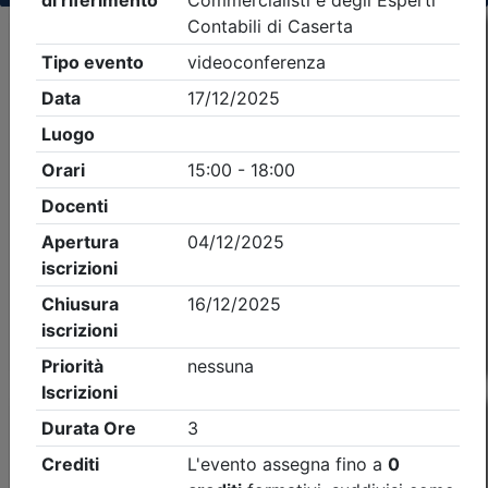
Criteri di ricerca applicati:
- Tipo Ordine/collegio:
Dott. Comm. E.C.
- Ordine:
Caserta
- Eventi in programma dal
7/8/2026
Precedente
1
Successiva
Nessun risultato per i parametri inseriti
Esito della ricerca eventi formativi