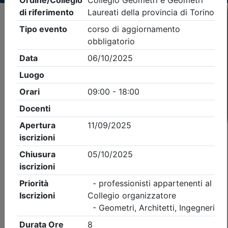
Criteri di ricerca applicati:
- Tipo Ordine/collegio:
Geometri
- Ordine:
Torino
- Eventi in programma dal
7/8/2026
iCal
Feed RSS
Dettagli evento
Gratuito