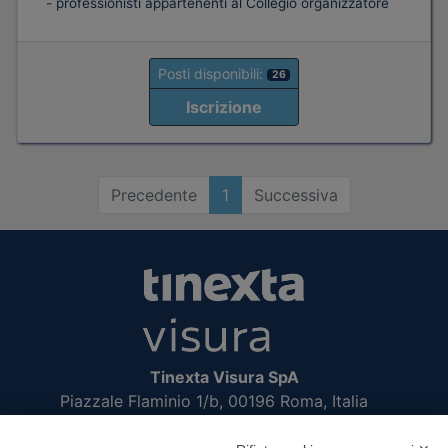
- professionisti appartenenti al Collegio organizzatore
Posti disponibili:
26
Iscrizione
Precedente
1
Successiva
Tinexta Visura SpA
Piazzale Flaminio 1/b, 00196 Roma, Italia
Società con Socio Unico