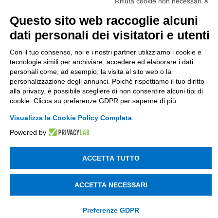
Società soggetta alla direzione e coordinamento
Rifiuta cookie non necessari ✕
di Tinexta SpA
Questo sito web raccoglie alcuni
P.IVA 05338771008 REA n. 877679
dati personali dei visitatori e utenti
Con il tuo consenso, noi e i nostri partner utilizziamo i cookie e
UTILITÀ
tecnologie simili per archiviare, accedere ed elaborare i dati
personali come, ad esempio, la visita al sito web o la
Recupero Password
personalizzazione degli annunci. Poiché rispettiamo il tuo diritto
Verifica attestato di presenza
alla privacy, è possibile scegliere di non consentire alcuni tipi di
cookie. Clicca su preferenze GDPR per saperne di più.
POLICIES AND TERMS
Visualizza la Cookie Policy Completa
Informativa cookie
Powered by
ACCETTA TUTTO
© 2003 - 2026 Tinexta Visura S.p.A.
Visura.it
ACCETTA NECESSARI
Preferenze GDPR