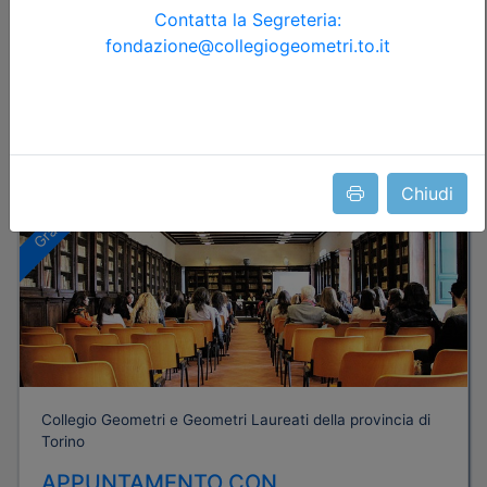
Posti disponibili:
95
Iscrizione
Dettagli evento
Chiudi
Gratuito
Collegio Geometri e Geometri Laureati della provincia di
Torino
APPUNTAMENTO CON