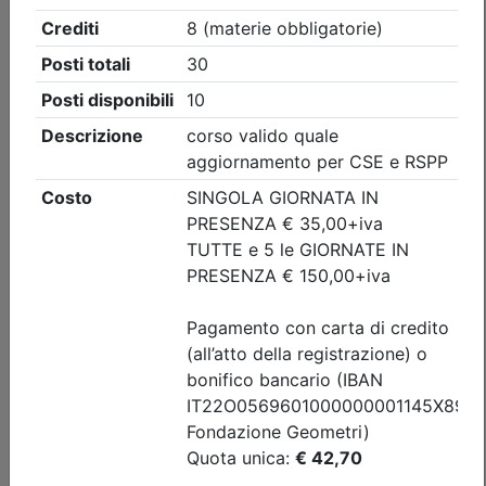
Collegio Geometri e Geometri Laureati della provincia di
Torino
Visita guidata CONVEGNO ANNUALE
DI CATEGORIA DEI GEOMETRI DELLA
ZONA DI PINEROLO
(edizione 4)
Data:
11/09/2026
Crediti:
2 cfp
Durata:
2 ore
Iscrizioni:
dal 31/07/2026 al 09/09/2026
Tipologia:
visita guidata
Priorità iscrizioni
Allegati
Note
nessuna