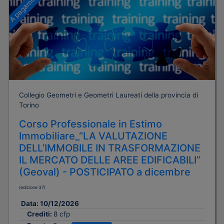
A pagamento
Collegio Geometri e Geometri Laureati della provincia di
Torino
Corso Professionale in Estimo
Immobiliare_“LA VALUTAZIONE
DELL’IMMOBILE IN TRASFORMAZIONE
IL MERCATO DELLE AREE EDIFICABILI”
(Geoval) - POSTICIPATO a dicembre
(edizione 37)
Data:
10/12/2026
Crediti:
8 cfp