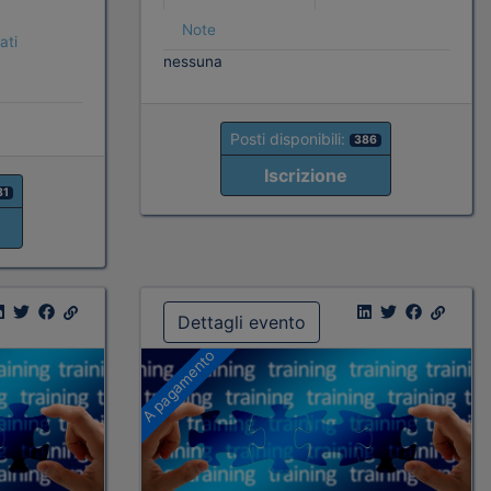
Note
ati
nessuna
Posti disponibili:
386
Iscrizione
81
Dettagli evento
A pagamento