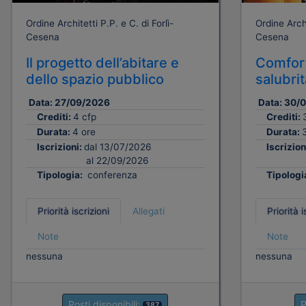
Ordine Architetti P.P. e C. di Forlì-
Ordine Archi
Cesena
Cesena
Il progetto dell’abitare e
Comfort
dello spazio pubblico
salubri
Data:
27/09/2026
Data:
30/
Crediti:
4 cfp
Crediti:
Durata:
4 ore
Durata:
Iscrizioni:
dal 13/07/2026
Iscrizion
al 22/09/2026
Tipologia:
conferenza
Tipologi
Priorità iscrizioni
Allegati
Priorità i
Note
Note
nessuna
nessuna
Posti disponibili:
P
387