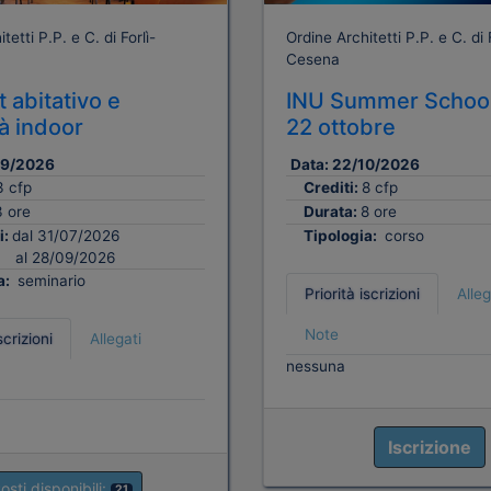
tetti P.P. e C. di Forlì-
Ordine Architetti P.P. e C. di F
Cesena
 abitativo e
INU Summer School
tà indoor
22 ottobre
09/2026
Data:
22/10/2026
3 cfp
Crediti:
8 cfp
3 ore
Durata:
8 ore
i:
dal 31/07/2026
Tipologia:
corso
al 28/09/2026
a:
seminario
Priorità iscrizioni
Alleg
Note
scrizioni
Allegati
nessuna
Iscrizione
osti disponibili:
21