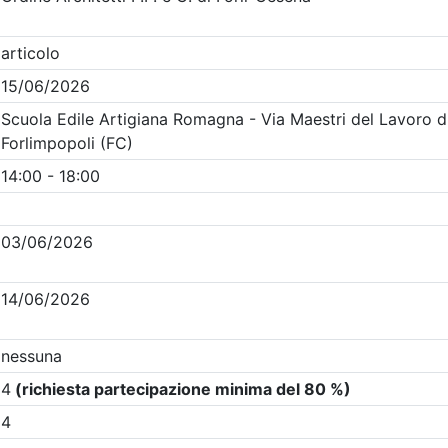
Clicca qui - espandi la sezione dei filtri ricerca eventi
na
- Eventi in programma dal
9/8/2026
i evento
Dettagli evento