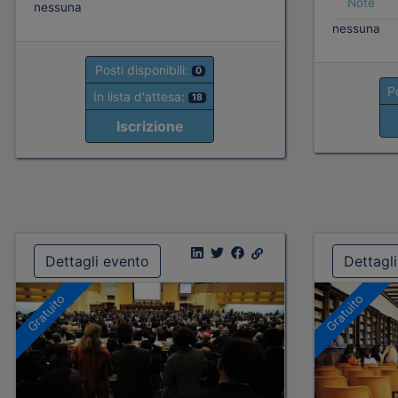
Note
nessuna
nessuna
Posti disponibili:
0
Po
In lista d'attesa:
18
Iscrizione
Dettagli evento
Dettagl
Gratuito
Gratuito