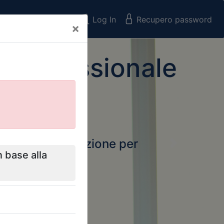
Registrati
Log In
Recupero password
×
 Professionale
rtale della formazione per
Next
 e Collegi
ssionali