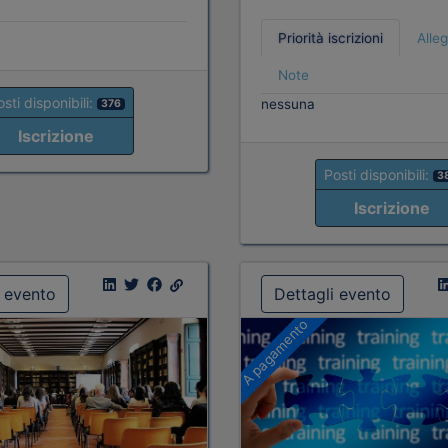
Priorità iscrizioni
Alleg
Note
sti disponibili:
nessuna
376
Iscrizione
Posti disponibili:
3
Iscrizione
i evento
Dettagli evento
A pagamento