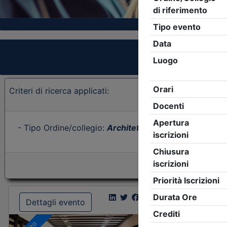
Criteri di ricerca applicati:
- Tipo Ordine/collegio:
Architetti
- Ordine:
Forlì-Cese
Dettagli evento
Dettagl