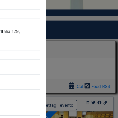
iCal
Feed RSS
Dettagli evento