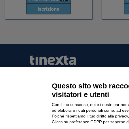
Iscrizione
Questo sito web raccog
Tinexta Visura SpA
visitatori e utenti
Piazzale Flaminio 1/b, 00196 Roma, Italia Soc
Unico
Con il tuo consenso, noi e i nostri partner 
Società soggetta alla direzione e coordinament
ed elaborare i dati personali come, ad esem
P.IVA 05338771008 REA n. 877679
Poiché rispettiamo il tuo diritto alla privacy
Clicca su preferenze GDPR per saperne di