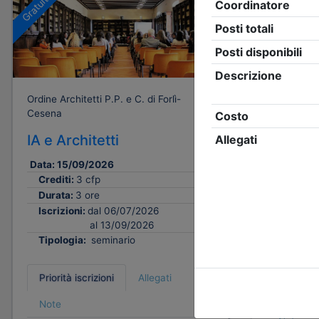
Gratuito
Gratuito
Ordine Architetti P.P. e C. di Forlì-
Ordine Archi
Cesena
Cesena
IA e Architetti
Abitare 
cambiam
Data:
15/09/2026
Crediti:
3 cfp
Data:
25/
Durata:
3 ore
Crediti:
Iscrizioni:
dal 06/07/2026
Durata:
al 13/09/2026
Iscrizion
Tipologia:
seminario
Tipologi
Priorità iscrizioni
Allegati
Priorità i
Note