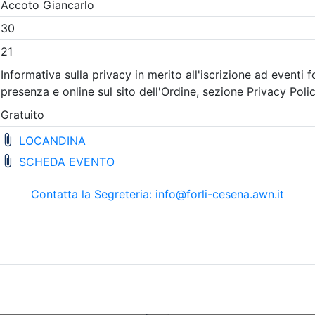
Gratuito
tetti P.P. e C. di Forlì-
Ordine Architetti P.P. e C. di F
Cesena
il cambiamento / Il
Abitare e spazio pu
ento dell’abitare
La sfida qualitativa 
strategie dei PUG e
09/2026
accordi operativi L.
4 cfp
24/2017
4 ore
i:
dal 13/07/2026
Data:
26/09/2026
al 22/09/2026
Crediti:
4 cfp
a:
conferenza
Durata:
4 ore
Iscrizioni:
dal 13/07/2026
al 22/09/2026
scrizioni
Allegati
Tipologia:
conferenza