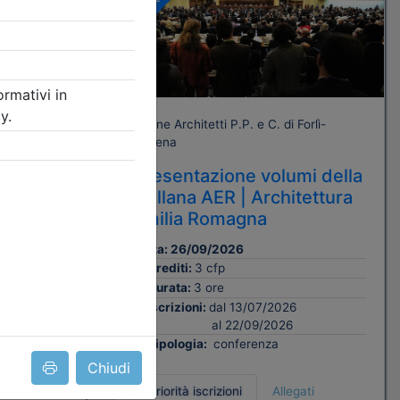
Gratuito
orlì-
Ordine Architetti P.P. e C. di Forlì-
Cesena
bblico.
Presentazione volumi della
delle
Collana AER | Architettura
 degli
Emilia Romagna
R.
Data:
26/09/2026
Crediti:
3 cfp
Durata:
3 ore
Iscrizioni:
dal 13/07/2026
al 22/09/2026
Tipologia:
conferenza
Chiudi
Priorità iscrizioni
Allegati