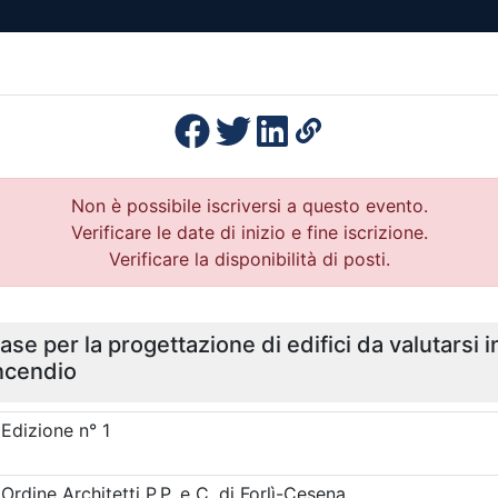
esenza
Formazione
Continua
Il po
Ordini
Profe