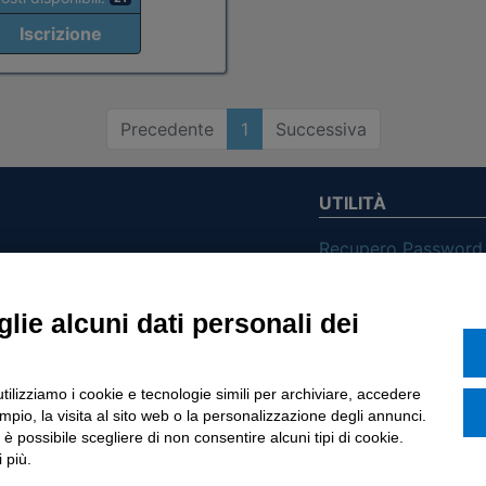
Iscrizione
Precedente
1
Successiva
UTILITÀ
Recupero Password
Verifica attestato d
POLICIES AND TER
lie alcuni dati personali dei
ietà con Socio
Informativa cookie
utilizziamo i cookie e tecnologie simili per archiviare, accedere
o di Tinexta SpA
pio, la visita al sito web o la personalizzazione degli annunci.
, è possibile scegliere di non consentire alcuni tipi di cookie.
 più.