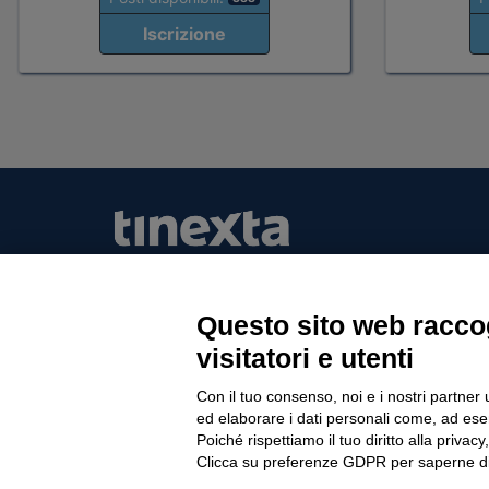
Iscrizione
Questo sito web raccog
Tinexta Visura SpA
visitatori e utenti
Piazzale Flaminio 1/b, 00196 Roma, Italia Soc
Unico
Con il tuo consenso, noi e i nostri partner 
Società soggetta alla direzione e coordinament
ed elaborare i dati personali come, ad esem
P.IVA 05338771008 REA n. 877679
Poiché rispettiamo il tuo diritto alla privacy
Clicca su preferenze GDPR per saperne di