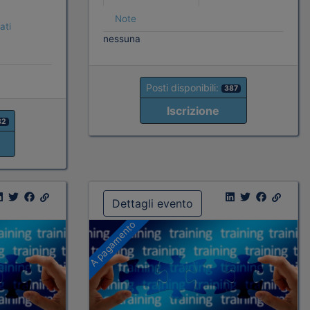
Note
ati
nessuna
Posti disponibili:
387
Iscrizione
82
Dettagli evento
A pagamento