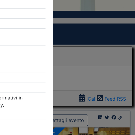
iCal
Feed RSS
Dettagli evento