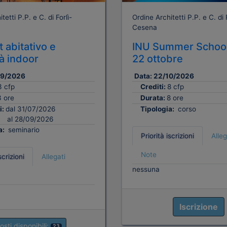
tetti P.P. e C. di Forlì-
Ordine Architetti P.P. e C. di F
Cesena
 abitativo e
INU Summer School
tà indoor
22 ottobre
09/2026
Data:
22/10/2026
3 cfp
Crediti:
8 cfp
3 ore
Durata:
8 ore
i:
dal 31/07/2026
Tipologia:
corso
al 28/09/2026
a:
seminario
Priorità iscrizioni
Alleg
Note
scrizioni
Allegati
nessuna
Iscrizione
osti disponibili:
23