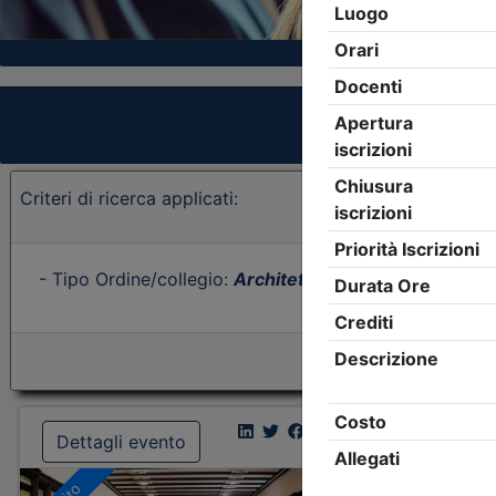
Criteri di ricerca applicati:
- Tipo Ordine/collegio:
Architetti
- Ordine:
Forlì-Cese
Dettagli evento
Dettagl