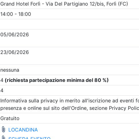
Clicca qui - espandi la sezione dei filtri ricerca eventi
na
- Eventi in programma dal
6/8/2026
i evento
Dettagli evento