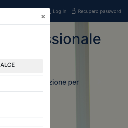
Registrati
Log In
Recupero password
×
 Professionale
rtale della formazione per
Next
 e Collegi
ssionali