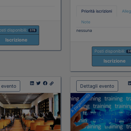
Priorità iscrizioni
Alleg
Note
sti disponibili:
nessuna
378
Iscrizione
Posti disponibili:
3
Iscrizione
i evento
Dettagli evento
A pagamento