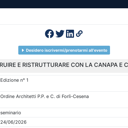
esenza
Formazione
Continua
Il po
Ordini
Profe