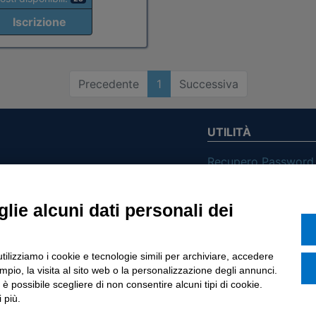
Iscrizione
Precedente
1
Successiva
UTILITÀ
Recupero Password
Verifica attestato d
POLICIES AND TER
lie alcuni dati personali dei
ietà con Socio
Informativa cookie
utilizziamo i cookie e tecnologie simili per archiviare, accedere
o di Tinexta SpA
pio, la visita al sito web o la personalizzazione degli annunci.
, è possibile scegliere di non consentire alcuni tipi di cookie.
 più.