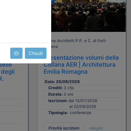
Gratuito
orlì-
Ordine Architetti P.P. e C. di Forlì-
Cesena
Chiudi
bblico.
Presentazione volumi della
delle
Collana AER | Architettura
 degli
Emilia Romagna
R.
Data:
26/09/2026
Crediti:
3 cfp
Durata:
3 ore
Iscrizioni:
dal 13/07/2026
al 22/09/2026
Tipologia:
conferenza
Priorità iscrizioni
Allegati