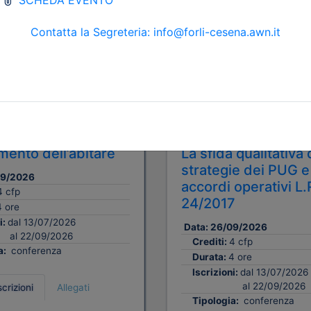
Gratuito
tetti P.P. e C. di Forlì-
Ordine Architetti P.P. e C. di F
Cesena
il cambiamento / Il
Abitare e spazio pu
ento dell’abitare
La sfida qualitativa 
strategie dei PUG e
09/2026
accordi operativi L.
4 cfp
24/2017
4 ore
i:
dal 13/07/2026
Data:
26/09/2026
al 22/09/2026
Crediti:
4 cfp
a:
conferenza
Durata:
4 ore
Iscrizioni:
dal 13/07/2026
al 22/09/2026
scrizioni
Allegati
Tipologia:
conferenza