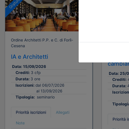
Gratuito
Gratuito
Ordine Architetti P.P. e C. di Forlì-
Ordine Archi
Cesena
Cesena
IA e Architetti
Abitare 
cambiam
Data:
15/09/2026
Crediti:
3 cfp
Data:
25/
Durata:
3 ore
Crediti:
Iscrizioni:
dal 06/07/2026
Durata:
al 13/09/2026
Iscrizion
Tipologia:
seminario
Tipologi
Priorità iscrizioni
Allegati
Priorità i
Note