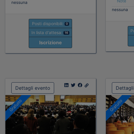
Note
nessuna
nessuna
Posti disponibili:
0
Po
In lista d'attesa:
16
Iscrizione
Dettagli evento
Dettagl
Gratuito
Gratuito