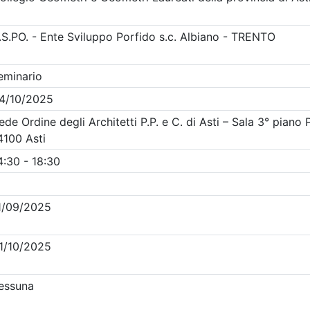
Clicca qui - espandi la sezione dei filtri ricerca eventi
ti in programma dal
7/8/2026
Precedente
1
Successiva
Nessun risultato per i parametri inseriti