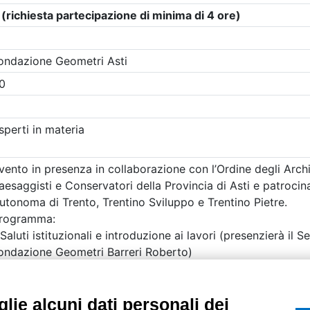
etri di ricerca utilizzati
UTILITÀ
Recupero Password
Verifica attestato d
POLICIES AND TER
ietà con Socio
Informativa cookie
lie alcuni dati personali dei