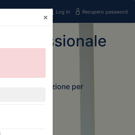
Registrati
Log In
Recupero password
×
 Professionale
rtale della formazione per
Next
 e Collegi
ssionali