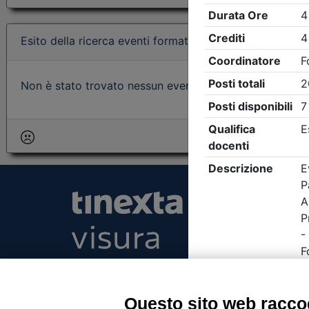
Esito della ricerca eventi formativi
Non è stato trovato nessun evento formativo con i param
Tinexta Visura SpA
Piazzale Flaminio 1/b, 00196 Roma, Italia Soc
Unico
Questo sito web raccog