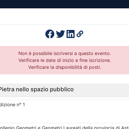
esenza
Formazione
Continua
Il po
Ordini
Profe