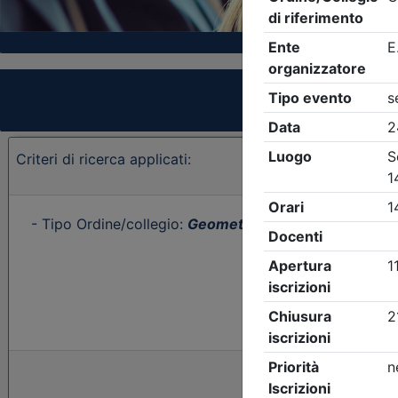
Criteri di ricerca applicati:
- Tipo Ordine/collegio:
Geometri
- Ordine:
Asti
- Even