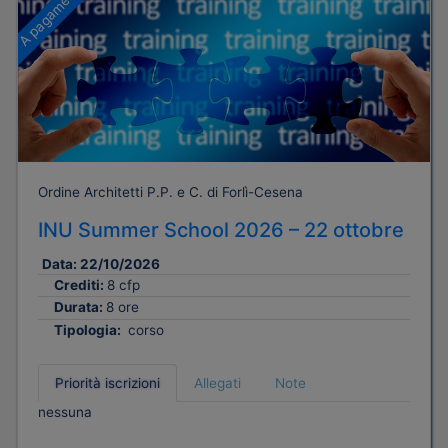
A pagamento
Ordine Architetti P.P. e C. di Forlì-Cesena
INU Summer School 2026 – 22 ottobre
Data:
22/10/2026
Crediti:
8 cfp
Durata:
8 ore
Tipologia:
corso
Priorità iscrizioni
Allegati
Note
nessuna