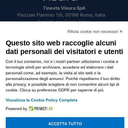
Tinexta Visura SpA
Piazzale Flaminio 1/b, 00196 Roma, Italia
Società con Socio Unico
Società soggetta alla direzione e coordinamento
Rifiuta cookie non necessari ✕
di Tinexta SpA
Questo sito web raccoglie alcuni
P.IVA 05338771008 REA n. 877679
dati personali dei visitatori e utenti
Con il tuo consenso, noi e i nostri partner utilizziamo i cookie e
UTILITÀ
tecnologie simili per archiviare, accedere ed elaborare i dati
personali come, ad esempio, la visita al sito web o la
Recupero Password
personalizzazione degli annunci. Poiché rispettiamo il tuo diritto
Verifica attestato di presenza
alla privacy, è possibile scegliere di non consentire alcuni tipi di
cookie. Clicca su preferenze GDPR per saperne di più.
POLICIES AND TERMS
Visualizza la Cookie Policy Completa
Informativa cookie
Powered by
ACCETTA TUTTO
© 2003 - 2026 Tinexta Visura S.p.A.
Visura.it