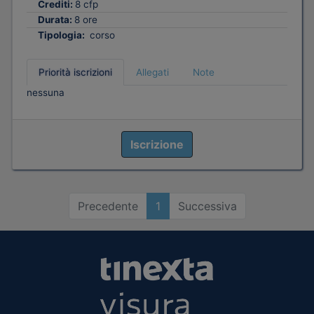
Crediti:
8 cfp
Durata:
8 ore
Tipologia:
corso
Priorità iscrizioni
Allegati
Note
nessuna
Iscrizione
Precedente
1
Successiva