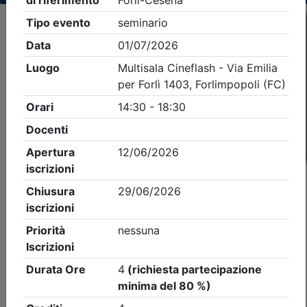
Criteri di ricerca applicati:
- Tipo Ordine/collegio:
Architetti
- Ordine:
Forlì-
Cesena
- Eventi in programma dal
7/8/2026
iCal
Feed RSS
Dettagli evento
Gratuito