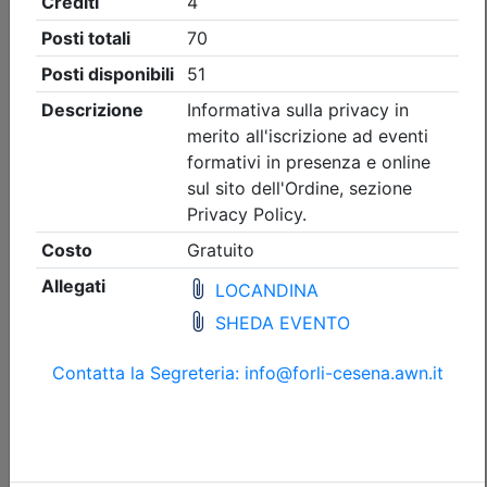
Ordine Architetti P.P. e C. di Forlì-Cesena
IA e Architetti
Data:
15/09/2026
Crediti:
3 cfp
Durata:
3 ore
Iscrizioni:
dal 06/07/2026 al 13/09/2026
Tipologia:
seminario
Priorità iscrizioni
Allegati
Note
nessuna
Posti disponibili:
0
In lista d'attesa:
16
Iscrizione