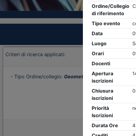
Criteri di ricerca applicati:
- Tipo Ordine/collegio:
Geometri
- Ordine:
Asti
- Even