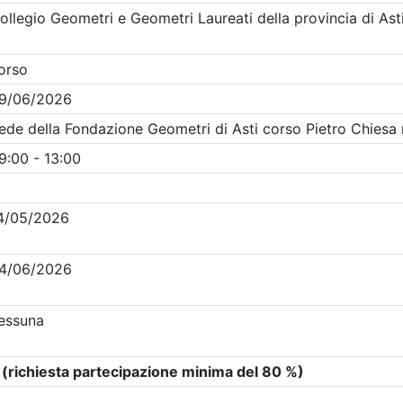
Clicca qui - espandi la sezione dei filtri ricerca eventi
ti in programma dal
7/8/2026
Precedente
1
Successiva
Nessun risultato per i parametri inseriti