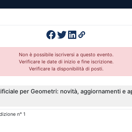
esenza
Formazione
Continua
Il po
Ordini
Profe