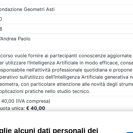
etri di ricerca utilizzati
UTILITÀ
Recupero Password
Verifica attestato d
POLICIES AND TER
ietà con Socio
Informativa cookie
lie alcuni dati personali dei