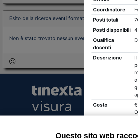
Esito della ricerca eventi formativi
Non è stato trovato nessun evento formativo con i param
Tinexta Visura SpA
Piazzale Flaminio 1/b, 00196 Roma, Italia Soc
Unico
Questo sito web raccog