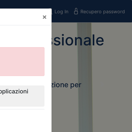
Registrati
Log In
Recupero password
×
 Professionale
rtale della formazione per
Next
 e Collegi
ssionali