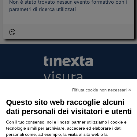
Non è stato trovato nessun evento formativo con i
parametri di ricerca utilizzati
Tinexta Visura SpA
Rifiuta cookie non necessari ✕
Piazzale Flaminio 1/b, 00196 Roma, Italia
Questo sito web raccoglie alcuni
Società con Socio Unico
dati personali dei visitatori e utenti
Società soggetta alla direzione e coordinamento
di Tinexta SpA
Con il tuo consenso, noi e i nostri partner utilizziamo i cookie e
P.IVA 05338771008 REA n. 877679
tecnologie simili per archiviare, accedere ed elaborare i dati
personali come, ad esempio, la visita al sito web o la