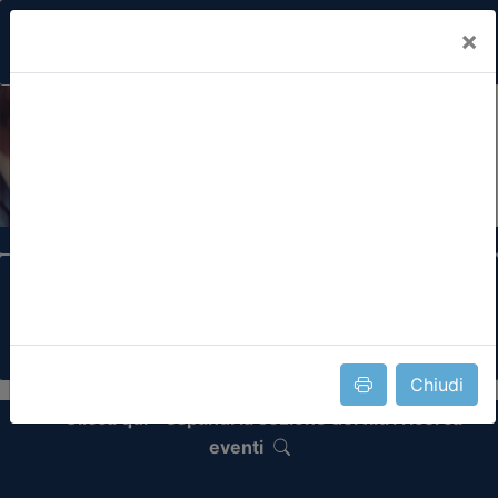
×
Previous
Nex
Formazione Professionale Continua
Il portale della formazione per Ordini e
Collegi Professionali
Chiudi
Clicca qui - espandi la sezione dei filtri ricerca
eventi