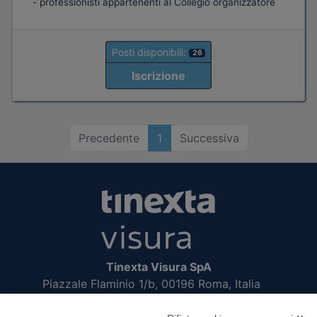
- professionisti appartenenti al Collegio organizzatore
Posti disponibili:
26
Iscrizione
Precedente
1
Successiva
Tinexta Visura SpA
Piazzale Flaminio 1/b, 00196 Roma, Italia
Società con Socio Unico