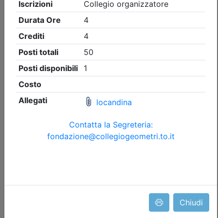
Collegio Geometri e Geometri Laureati della provincia di
Torino
Visita guidata CONVEGNO ANNUALE
DI CATEGORIA DEI GEOMETRI DELLA
ZONA DI PINEROLO
(edizione 4)
Data:
11/09/2026
Crediti:
2 cfp
Durata:
2 ore
Iscrizioni:
dal 31/07/2026 al 09/09/2026
Tipologia:
visita guidata
Priorità iscrizioni
Allegati
Note
nessuna
Chiudi