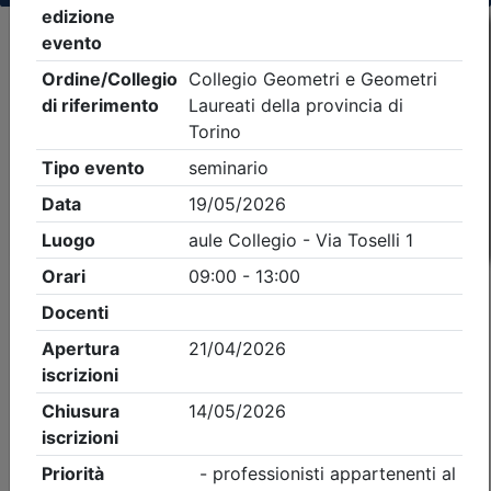
Criteri di ricerca applicati:
- Tipo Ordine/collegio:
Geometri
- Ordine:
Torino
- Eventi in programma dal
7/8/2026
iCal
Feed RSS
Dettagli evento
Gratuito