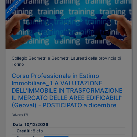
A pagamento
Collegio Geometri e Geometri Laureati della provincia di
Torino
Corso Professionale in Estimo
Immobiliare_“LA VALUTAZIONE
DELL’IMMOBILE IN TRASFORMAZIONE
IL MERCATO DELLE AREE EDIFICABILI”
(Geoval) - POSTICIPATO a dicembre
(edizione 37)
Data:
10/12/2026
Crediti:
8 cfp