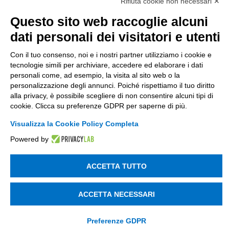
Società soggetta alla direzione e coordinamento
Rifiuta cookie non necessari ✕
di Tinexta SpA
Questo sito web raccoglie alcuni
P.IVA 05338771008 REA n. 877679
dati personali dei visitatori e utenti
Con il tuo consenso, noi e i nostri partner utilizziamo i cookie e
UTILITÀ
tecnologie simili per archiviare, accedere ed elaborare i dati
personali come, ad esempio, la visita al sito web o la
Recupero Password
personalizzazione degli annunci. Poiché rispettiamo il tuo diritto
Verifica attestato di presenza
alla privacy, è possibile scegliere di non consentire alcuni tipi di
cookie. Clicca su preferenze GDPR per saperne di più.
POLICIES AND TERMS
Visualizza la Cookie Policy Completa
Informativa cookie
Powered by
ACCETTA TUTTO
© 2003 - 2026 Tinexta Visura S.p.A.
Visura.it
ACCETTA NECESSARI
Preferenze GDPR